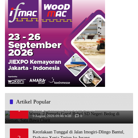
Artikel Popular
Terpergok Warga, 2 Pemuda Gagal Bobol SD Negeri
1
Bedog di Sleman, Satu Bawa Clurit
9 August, 2026 09:46 WIB
0
Kecelakaan Tunggal di Jalan Imogiri-Dlingo Bantul,
2
Daihatsu Xenia Terjun ke Jurang