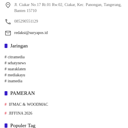
Jl. Ciakar No.17 Rt.01 Rw.02, Ciakar, Kec. Panongan, Tangerang,
Banten 15710
085290551129
redaksi@suryapos.id
Jaringan
# citramedia
# sehatynews
# suaraklaten
# mediakayu
# inamedia
PAMERAN
IFMAC & WOODMAC
JIFFINA 2026
Populer Tag