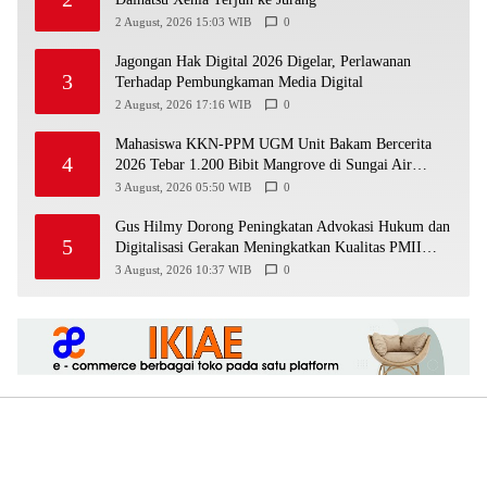
2 August, 2026 15:03 WIB
0
Jagongan Hak Digital 2026 Digelar, Perlawanan
3
Terhadap Pembungkaman Media Digital
2 August, 2026 17:16 WIB
0
Mahasiswa KKN-PPM UGM Unit Bakam Bercerita
4
2026 Tebar 1.200 Bibit Mangrove di Sungai Air
Layang
3 August, 2026 05:50 WIB
0
Gus Hilmy Dorong Peningkatan Advokasi Hukum dan
5
Digitalisasi Gerakan Meningkatkan Kualitas PMII
DIY
3 August, 2026 10:37 WIB
0