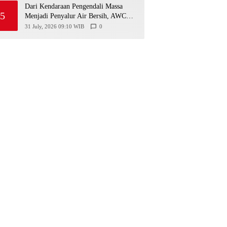
Dari Kendaraan Pengendali Massa
5
Menjadi Penyalur Air Bersih, AWC
Polres Gunungkidul Bantu Warga
31 July, 2026 09:10 WIB
0
Kekeringan