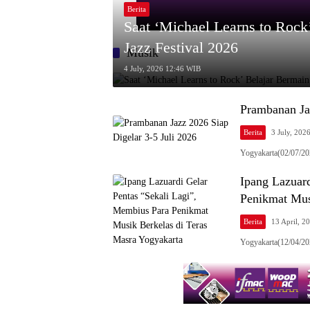
Berita
Saat ‘Michael Learns to Rock
Jazz Festival 2026
Musik
4 July, 2026 12:46 WIB
Prambanan Jaz
Berita
3 July, 202
Yogyakarta(02/07/20
Ipang Lazuard
Penikmat Mus
Berita
13 April, 
Yogyakarta(12/04/20