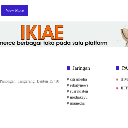
View More
Jaringan
P
# citramedia
IF
. Panongan, Tangerang, Banten 15710
# sehatynews
JIF
# suaraklaten
# mediakayu
# inamedia