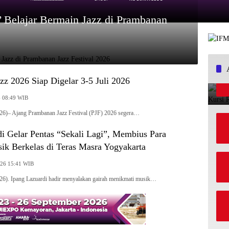
’ Belajar Bermain Jazz di Prambanan
z 2026 Siap Digelar 3-5 Juli 2026
6 08:49 WIB
26)– Ajang Prambanan Jazz Festival (PJF) 2026 segera…
i Gelar Pentas “Sekali Lagi”, Membius Para
ik Berkelas di Teras Masra Yogyakarta
2026 15:41 WIB
26). Ipang Lazuardi hadir menyalakan gairah menikmati musik…