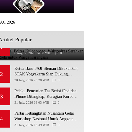
Artikel Popular
Bakti Sosial Polres Kulonprogo,
1
Wakapolres Serahkan Kursi Roda
untuk Warga Karangsari
6 August, 2026 14:00 WIB
0
Ketua Baru FAJI Sleman Dikukuhkan,
2
STAK Yogyakarta Siap Dukung
Pengembangan Arung Jeram DIY
30 July, 2026 23:28 WIB
0
Pelaku Pencurian Tas Berisi iPad dan
3
iPhone Ditangkap, Kerugian Korban
Capai Rp25 Juta
31 July, 2026 08:03 WIB
0
Partai Kebangkitan Nusantara Gelar
4
Workshop Nasional Untuk Anggota
DPRD Kabupaten/Kota di Yogyakarta
31 July, 2026 08:39 WIB
0