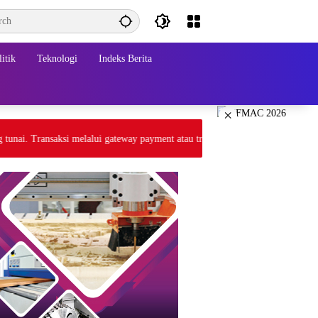
itik
Teknologi
Indeks Berita
×
 Transaksi melalui gateway payment atau tranfer bank BCA