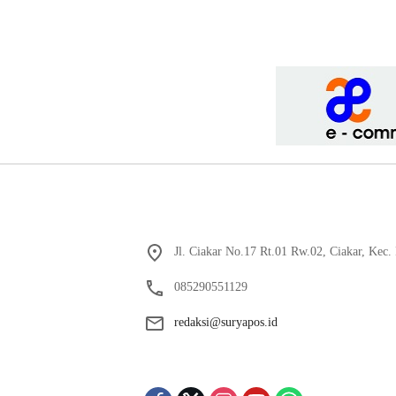
Jl. Ciakar No.17 Rt.01 Rw.02, Ciakar, Kec
085290551129
redaksi@suryapos.id