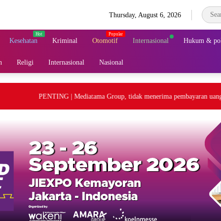
Thursday, August 6, 2026
Kesehatan
Kriminal
Otomotif
Internasional
Hukum & pol
n
Religi
Internasional
Nasional
PENTING | Mediatama Group, tidak menerima pembayaran uang tunai.