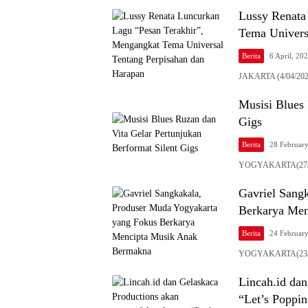
Lussy Renata
Tema Univers
Berita
6 April, 20
JAKARTA (4/04/2026
Musisi Blues 
Gigs
Berita
28 Februar
YOGYAKARTA(27/02/
Gavriel Sang
Berkarya Me
Berita
24 Februar
YOGYAKARTA(23/02/
Lincah.id da
“Let’s Poppin