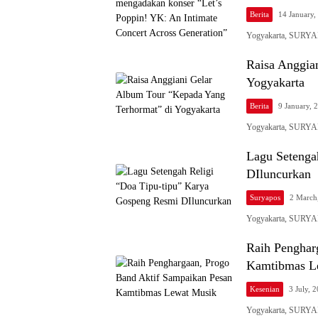
Berita
14 January
Yogyakarta, SURYAP
Raisa Anggia
Yogyakarta
Berita
9 January,
Yogyakarta, SURYAP
Lagu Setenga
DIluncurkan
Suryapos
2 March
Yogyakarta, SURYAP
Raih Penghar
Kamtibmas L
Kesenian
3 July, 
Yogyakarta, SURYAP