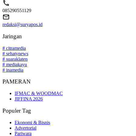
085290551129
redaksi@suryapos.id
Jaringan
# citramedia
# sehatynews
# suaraklaten
# mediakayu
# inamedia
PAMERAN
IFMAC & WOODMAC
JIFFINA 2026
Populer Tag
Ekonomi & Bisnis
Advertorial
Pariwara