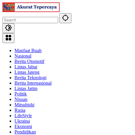
Skip
to
content
Manfaat Buah
Nasional
Berita Otomotif
Lintas Jabar
Lintas Jateng
Berita Teknologi
Berita Internasional
Lintas Jatim
Politik
Nissan
Mitsubishi
Rusia
LifeStyle
Ukraina
Ekonomi
Pendidikan