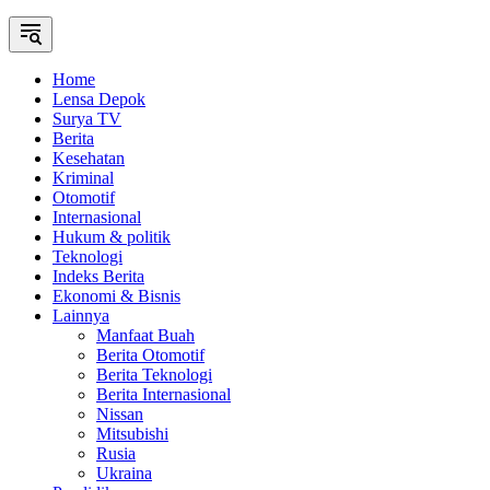
Home
Lensa Depok
Surya TV
Berita
Kesehatan
Kriminal
Otomotif
Internasional
Hukum & politik
Teknologi
Indeks Berita
Ekonomi & Bisnis
Lainnya
Manfaat Buah
Berita Otomotif
Berita Teknologi
Berita Internasional
Nissan
Mitsubishi
Rusia
Ukraina