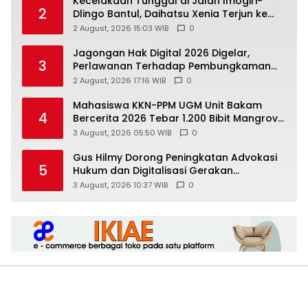
Kecelakaan Tunggal di Jalan Imogiri-
2
Dlingo Bantul, Daihatsu Xenia Terjun ke
Jurang
2 August, 2026 15:03 WIB
0
Jagongan Hak Digital 2026 Digelar,
3
Perlawanan Terhadap Pembungkaman
Media Digital
2 August, 2026 17:16 WIB
0
Mahasiswa KKN-PPM UGM Unit Bakam
4
Bercerita 2026 Tebar 1.200 Bibit Mangrove
di Sungai Air Layang
3 August, 2026 05:50 WIB
0
Gus Hilmy Dorong Peningkatan Advokasi
5
Hukum dan Digitalisasi Gerakan
Meningkatkan Kualitas PMII DIY
3 August, 2026 10:37 WIB
0