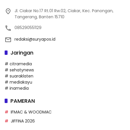
Jl. Ciakar No.17 Rt.01 Rw.02, Ciakar, Kec. Panongan,
Tangerang, Banten 15710
085290551129
redaksi@suryapos.id
Jaringan
# citramedia
# sehatynews
# suaraklaten
# mediakayu
# inamedia
PAMERAN
IFMAC & WOODMAC
JIFFINA 2026