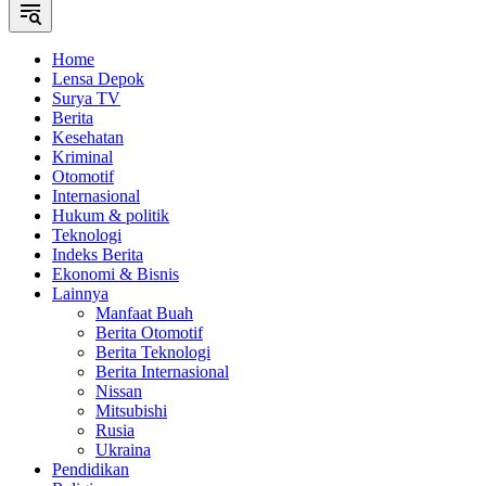
Home
Lensa Depok
Surya TV
Berita
Kesehatan
Kriminal
Otomotif
Internasional
Hukum & politik
Teknologi
Indeks Berita
Ekonomi & Bisnis
Lainnya
Manfaat Buah
Berita Otomotif
Berita Teknologi
Berita Internasional
Nissan
Mitsubishi
Rusia
Ukraina
Pendidikan