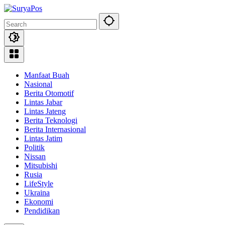
Skip
to
content
Manfaat Buah
Nasional
Berita Otomotif
Lintas Jabar
Lintas Jateng
Berita Teknologi
Berita Internasional
Lintas Jatim
Politik
Nissan
Mitsubishi
Rusia
LifeStyle
Ukraina
Ekonomi
Pendidikan