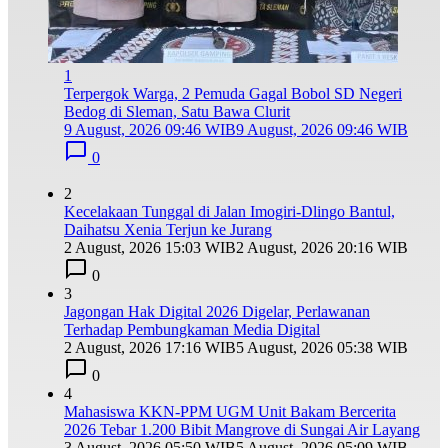
1
Terpergok Warga, 2 Pemuda Gagal Bobol SD Negeri
Bedog di Sleman, Satu Bawa Clurit
9 August, 2026 09:46 WIB
9 August, 2026 09:46 WIB
0
2
Kecelakaan Tunggal di Jalan Imogiri-Dlingo Bantul,
Daihatsu Xenia Terjun ke Jurang
2 August, 2026 15:03 WIB
2 August, 2026 20:16 WIB
0
3
Jagongan Hak Digital 2026 Digelar, Perlawanan
Terhadap Pembungkaman Media Digital
2 August, 2026 17:16 WIB
5 August, 2026 05:38 WIB
0
4
Mahasiswa KKN-PPM UGM Unit Bakam Bercerita
2026 Tebar 1.200 Bibit Mangrove di Sungai Air Layang
3 August, 2026 05:50 WIB
5 August, 2026 05:09 WIB