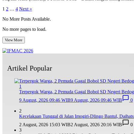
Posts
1
2
…
4
Next »
pagination
No More Posts Available.
No more pages to load.
View More
Artikel Popular
1
Terpergok Warga, 2 Pemuda Gagal Bobol SD Negeri Bedog 
9 August, 2026 09:46 WIB
9 August, 2026 09:46 WIB
0
2
Kecelakaan Tunggal di Jalan Imogiri-Dlingo Bantul, Daihat
2 August, 2026 15:03 WIB
2 August, 2026 20:16 WIB
0
3