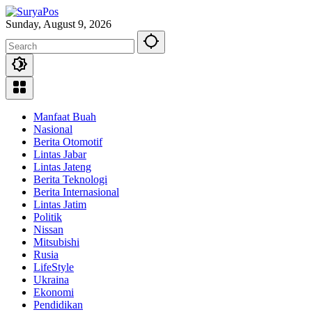
Skip
to
Sunday, August 9, 2026
content
Manfaat Buah
Nasional
Berita Otomotif
Lintas Jabar
Lintas Jateng
Berita Teknologi
Berita Internasional
Lintas Jatim
Politik
Nissan
Mitsubishi
Rusia
LifeStyle
Ukraina
Ekonomi
Pendidikan