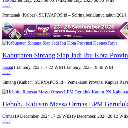
Tokoh
3 January, 2025 08:00 WIB
3 January, 2025 08:33 WIB
LLT
Pontianak (Kalbar), SURYAPOS.id – Seiring berlalunya tahun 202
Kabupaten Sintang Siap Jadi Ibu Kota Provi
Sosial
1 January, 2025 17:22 WIB
1 January, 2025 19:36 WIB
LLT
Sintang (Kalbar), SURYAPOS.id – Pemekaran Provinsi Kapuas Ra
Heboh.. Ratusan Massa Ormas LPM Geruduk
Ormas
19 December, 2024 17:26 WIB
19 December, 2024 20:12 WIB
LLT