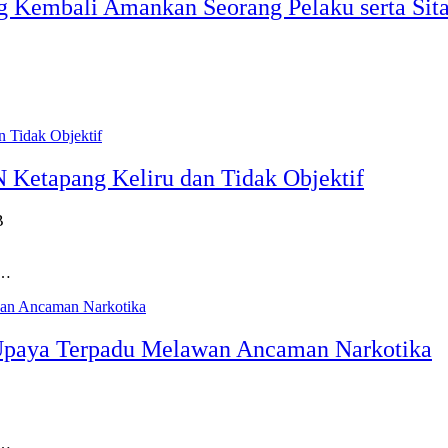
ng Kembali Amankan Seorang Pelaku serta Sit
 Ketapang Keliru dan Tidak Objektif
B
g…
 Upaya Terpadu Melawan Ancaman Narkotika
t…