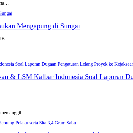
erta…
mukan Mengapung di Sungai
WIB
wan & LSM Kalbar Indonesia Soal Laporan Du
u memanggil…