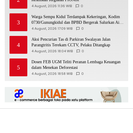
4 August, 2026 11:36 WIB
0
Warga Sempu Kidul Terdampak Kekeringan, Kodim
3
0730/Gunungkidul dan BPBD Bergerak Salurkan Air
Bersih
4 August, 2026 17:09 WIB
0
Aksi Pencurian Tas di Parkiran Swalayan Jalan
4
Parangtritis Terekam CCTV, Pelaku Ditangkap
4 August, 2026 18:04 WIB
0
Dosen FEB UGM Teliti Peranan Lembaga Keuangan
5
dalam Menekan Deforestasi
4 August, 2026 18:58 WIB
0