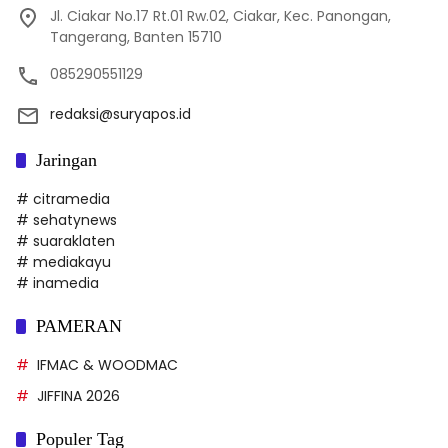
Jl. Ciakar No.17 Rt.01 Rw.02, Ciakar, Kec. Panongan,
Tangerang, Banten 15710
085290551129
redaksi@suryapos.id
Jaringan
# citramedia
# sehatynews
# suaraklaten
# mediakayu
# inamedia
PAMERAN
IFMAC & WOODMAC
JIFFINA 2026
Populer Tag