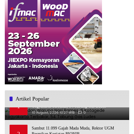
Artikel Popular
Kios LPG dan Warung Nasi Rames di Kotagede
1
Yogyakarta Terbakar, 54 Tabung Gas Ludes
10 August, 2026 10:27 WIB
0
Sambut 11.099 Gajah Mada Muda, Rektor UGM
2
Resmikan Kegiatan PIONIR