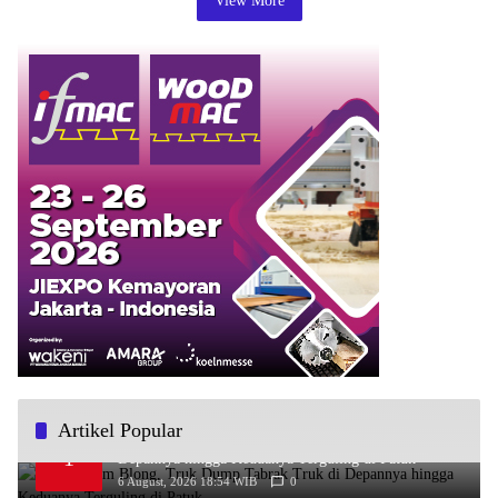
View More
Artikel Popular
Diduga Rem Blong, Truk Dump Tabrak Truk di
1
Depannya hingga Keduanya Terguling di Patuk
6 August, 2026 18:54 WIB
0