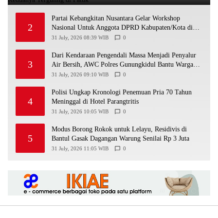
Partai Kebangkitan Nusantara Gelar Workshop
2
Nasional Untuk Anggota DPRD Kabupaten/Kota di
Yogyakarta
31 July, 2026 08:39 WIB
0
Dari Kendaraan Pengendali Massa Menjadi Penyalur
3
Air Bersih, AWC Polres Gunungkidul Bantu Warga
Kekeringan
31 July, 2026 09:10 WIB
0
Polisi Ungkap Kronologi Penemuan Pria 70 Tahun
4
Meninggal di Hotel Parangtritis
31 July, 2026 10:05 WIB
0
Modus Borong Rokok untuk Lelayu, Residivis di
5
Bantul Gasak Dagangan Warung Senilai Rp 3 Juta
31 July, 2026 11:05 WIB
0