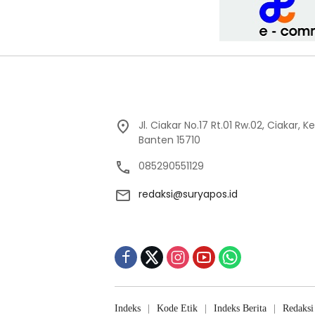
Jl. Ciakar No.17 Rt.01 Rw.02, Ciakar,
Banten 15710
085290551129
redaksi@suryapos.id
Indeks
Kode Etik
Indeks Berita
Redaksi