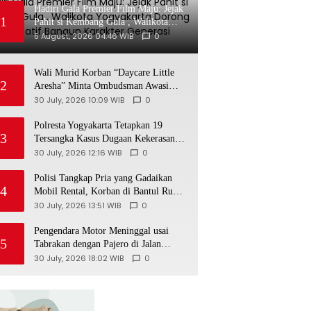
Hadiri Gala Premier Film Maju: Jejak
1
Pahit si Kembang Gula , Walikota
Yogyakarta Dorong Industri Kreatif
5 August, 2026 04:46 WIB
0
Bangun Karakter Generasi Muda
Wali Murid Korban “Daycare Little
2
Aresha” Minta Ombudsman Awasi
Penyidikan
30 July, 2026 10:09 WIB
0
Polresta Yogyakarta Tetapkan 19
3
Tersangka Kasus Dugaan Kekerasan
terhadap Anak, 16 Ditahan
30 July, 2026 12:16 WIB
0
Polisi Tangkap Pria yang Gadaikan
4
Mobil Rental, Korban di Bantul Rugi
Rp31,5 Juta
30 July, 2026 13:51 WIB
0
Pengendara Motor Meninggal usai
5
Tabrakan dengan Pajero di Jalan
Wonosari-Yogyakarta, Diduga Masuk
30 July, 2026 18:02 WIB
0
Jalur Lawan