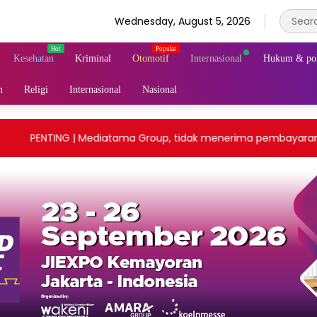
Wednesday, August 5, 2026
Kesehatan
Kriminal
Otomotif
Internasional
Hukum & pol
n
Religi
Internasional
Nasional
PENTING | Mediatama Group, tidak menerima pembayaran uang