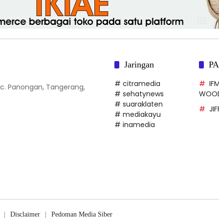
Jaringan
P
# citramedia
IF
 Kec. Panongan, Tangerang,
# sehatynews
WOO
# suaraklaten
JI
# mediakayu
# inamedia
Disclaimer
Pedoman Media Siber