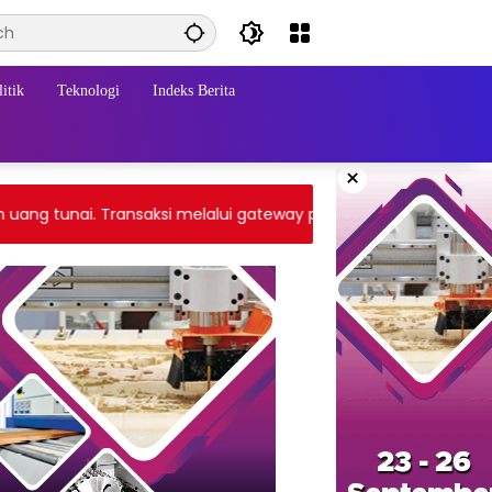
itik
Teknologi
Indeks Berita
×
 tunai. Transaksi melalui gateway payment atau tranfer bank