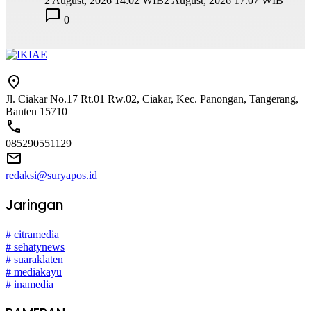
2 August, 2026 14:02 WIB
2 August, 2026 17:07 WIB
0
Jl. Ciakar No.17 Rt.01 Rw.02, Ciakar, Kec. Panongan, Tangerang,
Banten 15710
085290551129
redaksi@suryapos.id
Jaringan
# citramedia
# sehatynews
# suaraklaten
# mediakayu
# inamedia