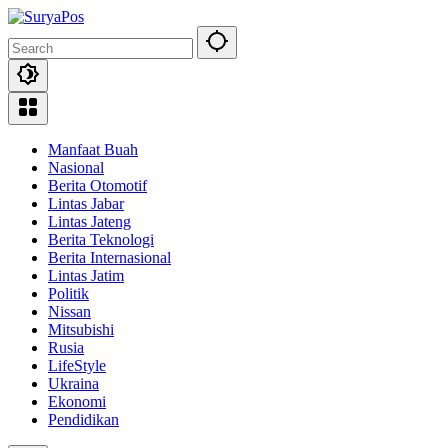
Skip
to
content
Manfaat Buah
Nasional
Berita Otomotif
Lintas Jabar
Lintas Jateng
Berita Teknologi
Berita Internasional
Lintas Jatim
Politik
Nissan
Mitsubishi
Rusia
LifeStyle
Ukraina
Ekonomi
Pendidikan