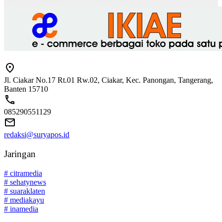
Jl. Ciakar No.17 Rt.01 Rw.02, Ciakar, Kec. Panongan, Tangerang,
Banten 15710
085290551129
redaksi@suryapos.id
Jaringan
# citramedia
# sehatynews
# suaraklaten
# mediakayu
# inamedia