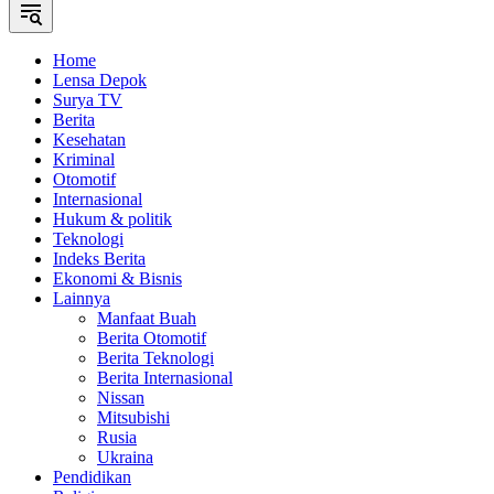
Home
Lensa Depok
Surya TV
Berita
Kesehatan
Kriminal
Otomotif
Internasional
Hukum & politik
Teknologi
Indeks Berita
Ekonomi & Bisnis
Lainnya
Manfaat Buah
Berita Otomotif
Berita Teknologi
Berita Internasional
Nissan
Mitsubishi
Rusia
Ukraina
Pendidikan