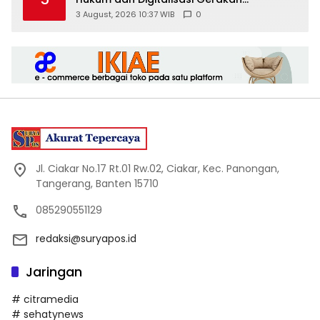
Meningkatkan Kualitas PMII DIY
3 August, 2026 10:37 WIB
0
Jl. Ciakar No.17 Rt.01 Rw.02, Ciakar, Kec. Panongan,
Tangerang, Banten 15710
085290551129
redaksi@suryapos.id
Jaringan
# citramedia
# sehatynews