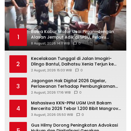
Bawa Kabur Motor Usai Pinjam dengan
1
Alasan Jemput Adik di SPBU, Pelaku
Ditangkap Saat COD
8 August, 2026 14:11 WIB
0
Kecelakaan Tunggal di Jalan Imogiri-
2
Dlingo Bantul, Daihatsu Xenia Terjun ke
Jurang
2 August, 2026 15:03 WIB
0
Jagongan Hak Digital 2026 Digelar,
3
Perlawanan Terhadap Pembungkaman
Media Digital
2 August, 2026 17:16 WIB
0
Mahasiswa KKN-PPM UGM Unit Bakam
4
Bercerita 2026 Tebar 1.200 Bibit Mangrove
di Sungai Air Layang
3 August, 2026 05:50 WIB
0
Gus Hilmy Dorong Peningkatan Advokasi
5
Hukum dan Digitalisasi Gerakan