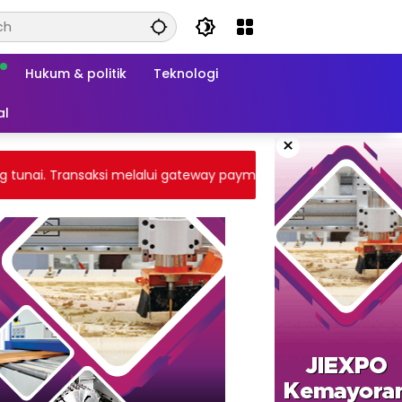
Hukum & politik
Teknologi
al
×
i. Transaksi melalui gateway payment atau tranfer bank BCA