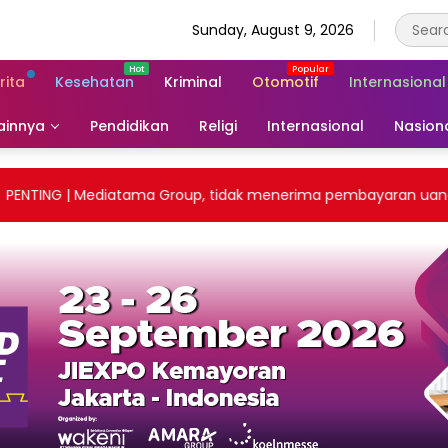
Sunday, August 9, 2026
rita
Kesehatan
Kriminal
Otomotif
Internasional
ainnya
Pendidikan
Religi
Internasional
Nasion
TING | Mediatama Group, tidak menerima pembayaran uang tuna