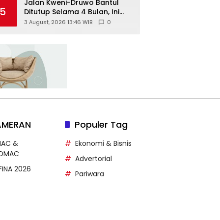
Jalan Kweni-Druwo Bantul
5
Ditutup Selama 4 Bulan, Ini
Jalur Alternatif bagi
3 August, 2026 13:46 WIB
0
Pengendara
AMERAN
Populer Tag
MAC &
Ekonomi & Bisnis
DMAC
Advertorial
FFINA 2026
Pariwara