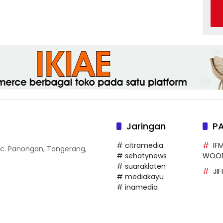
Jaringan
P
# citramedia
IF
 Kec. Panongan, Tangerang,
# sehatynews
WOO
# suaraklaten
JI
# mediakayu
# inamedia