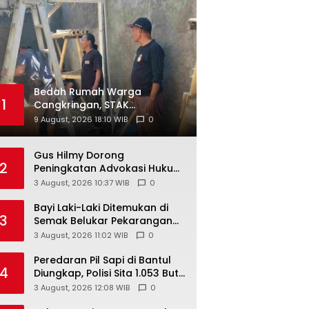
Bedah Rumah Warga
1
Cangkringan, STAK
Yogyakarta Libatkan Lintas
9 August, 2026 18:10 WIB
0
Komunitas dan Warga
Gus Hilmy Dorong
2
Peningkatan Advokasi Hukum
dan Digitalisasi Gerakan
3 August, 2026 10:37 WIB
0
Meningkatkan Kualitas PMII
DIY
Bayi Laki-Laki Ditemukan di
3
Semak Belukar Pekarangan
Rumah Warga di Semin, Tali
3 August, 2026 11:02 WIB
0
Pusar Masih Menempel
Peredaran Pil Sapi di Bantul
4
Diungkap, Polisi Sita 1.053 Butir
Pil Berlogo Y
3 August, 2026 12:08 WIB
0