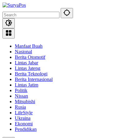
Skip
to
content
Manfaat Buah
Nasional
Berita Otomotif
Lintas Jabar
Lintas Jateng
Berita Teknologi
Berita Internasional
Lintas Jatim
Politik
Nissan
Mitsubishi
Rusia
LifeStyle
Ukraina
Ekonomi
Pendidikan