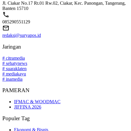
Jl. Ciakar No.17 Rt.01 Rw.02, Ciakar, Kec. Panongan, Tangerang,
Banten 15710
085290551129
redaksi@suryapos.id
Jaringan
# citramedia
# sehatynews
# suaraklaten
# mediakayu
# inamedia
PAMERAN
IFMAC & WOODMAC
JIFFINA 2026
Populer Tag
Ekonomi & Bisnis