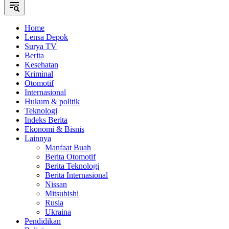
Home
Lensa Depok
Surya TV
Berita
Kesehatan
Kriminal
Otomotif
Internasional
Hukum & politik
Teknologi
Indeks Berita
Ekonomi & Bisnis
Lainnya
Manfaat Buah
Berita Otomotif
Berita Teknologi
Berita Internasional
Nissan
Mitsubishi
Rusia
Ukraina
Pendidikan