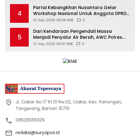
Partai Kebangkitan Nusantara Gelar
4
Workshop Nasional Untuk Anggota DPRD
Kabupaten/Kota di Yogyakarta
31 July, 2026 08:39 WIB
0
Dari Kendaraan Pengendali Massa
5
Menjadi Penyalur Air Bersih, AWC Polres
Gunungkidul Bantu Warga Kekeringan
31 July, 2026 09:10 WIB
0
Jl. Ciakar No.17 Rt.01 Rw.02, Ciakar, Kec. Panongan,
Tangerang, Banten 15710
085290551129
redaksi@suryapos.id