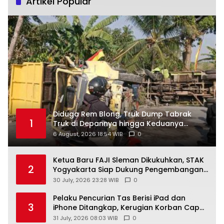
Artikel Popular
Diduga Rem Blong, Truk Dump Tabrak
1
Truk di Depannya hingga Keduanya
Terguling di Patuk
6 August, 2026 18:54 WIB
0
Ketua Baru FAJI Sleman Dikukuhkan, STAK
2
Yogyakarta Siap Dukung Pengembangan
Arung Jeram DIY
30 July, 2026 23:28 WIB
0
Pelaku Pencurian Tas Berisi iPad dan
3
iPhone Ditangkap, Kerugian Korban Capai
Rp25 Juta
31 July, 2026 08:03 WIB
0