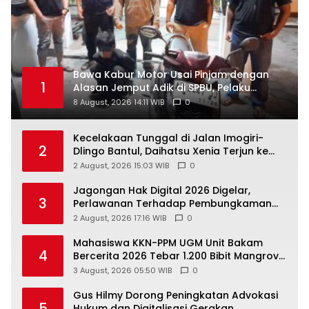
Bawa Kabur Motor Usai Pinjam dengan
1
Alasan Jemput Adik di SPBU, Pelaku
Ditangkap Saat COD
8 August, 2026 14:11 WIB
0
Kecelakaan Tunggal di Jalan Imogiri-
2
Dlingo Bantul, Daihatsu Xenia Terjun ke
Jurang
2 August, 2026 15:03 WIB
0
Jagongan Hak Digital 2026 Digelar,
3
Perlawanan Terhadap Pembungkaman
Media Digital
2 August, 2026 17:16 WIB
0
Mahasiswa KKN-PPM UGM Unit Bakam
4
Bercerita 2026 Tebar 1.200 Bibit Mangrove
di Sungai Air Layang
3 August, 2026 05:50 WIB
0
Gus Hilmy Dorong Peningkatan Advokasi
5
Hukum dan Digitalisasi Gerakan