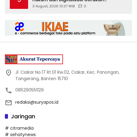
Meningkatkan Kualitas PMII DIY
3 August, 2026 10:37 WIB
0
Jl. Ciakar No.17 Rt.01 Rw.02, Ciakar, Kec. Panongan,
Tangerang, Banten 15710
085290551129
redaksi@suryapos.id
Jaringan
# citramedia
# sehatynews