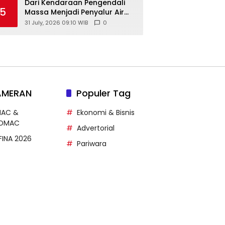
Yogyakarta
Dari Kendaraan Pengendali
5
Massa Menjadi Penyalur Air
Bersih, AWC Polres
31 July, 2026 09:10 WIB
0
Gunungkidul Bantu Warga
Kekeringan
AMERAN
Populer Tag
MAC &
Ekonomi & Bisnis
DMAC
Advertorial
FFINA 2026
Pariwara