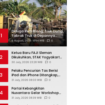
Diduga Rem Blong, Truk Dump
1
Tabrak Truk di Depannya
hingga Keduanya Terguling di
6 August, 2026 18:54 WIB
0
Patuk
Ketua Baru FAJI Sleman
2
Dikukuhkan, STAK Yogyakarta
Siap Dukung Pengembangan
30 July, 2026 23:28 WIB
0
Arung Jeram DIY
Pelaku Pencurian Tas Berisi
3
iPad dan iPhone Ditangkap,
Kerugian Korban Capai Rp25
31 July, 2026 08:03 WIB
0
Juta
Partai Kebangkitan
4
Nusantara Gelar Workshop
Nasional Untuk Anggota DPRD
31 July, 2026 08:39 WIB
0
Kabupaten/Kota di