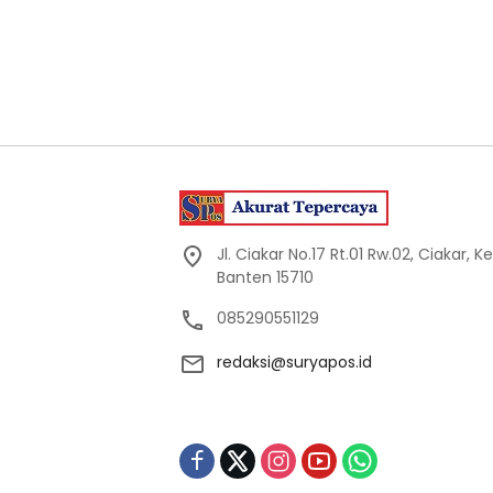
Jl. Ciakar No.17 Rt.01 Rw.02, Ciakar,
Banten 15710
085290551129
redaksi@suryapos.id