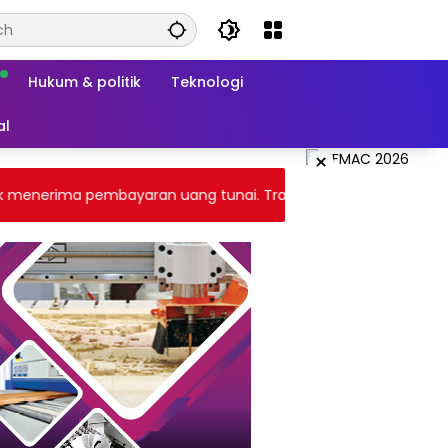
Hukum & politik
Teknologi
al
×
nerima pembayaran uang tunai. Transaksi melalui gateway pay