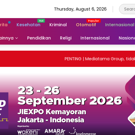
Thursday, August 6, 2026
rita
Kesehatan
Kriminal
Otomotif
Internasional
ainnya
Pendidikan
Religi
Internasional
Nasion
PENTING | Mediatama Group, tidak me