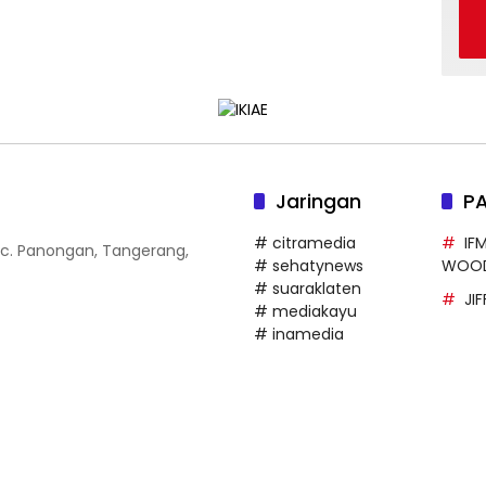
Jaringan
P
# citramedia
IF
 Kec. Panongan, Tangerang,
# sehatynews
WOO
# suaraklaten
JI
# mediakayu
# inamedia