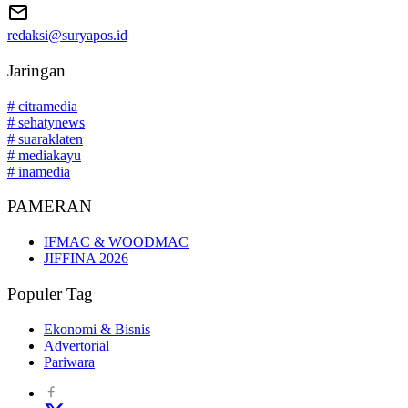
redaksi@suryapos.id
Jaringan
# citramedia
# sehatynews
# suaraklaten
# mediakayu
# inamedia
PAMERAN
IFMAC & WOODMAC
JIFFINA 2026
Populer Tag
Ekonomi & Bisnis
Advertorial
Pariwara