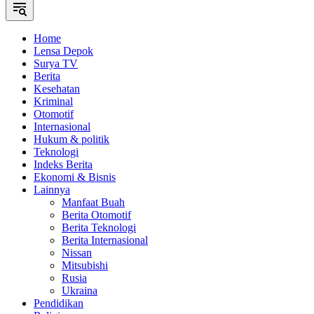
Home
Lensa Depok
Surya TV
Berita
Kesehatan
Kriminal
Otomotif
Internasional
Hukum & politik
Teknologi
Indeks Berita
Ekonomi & Bisnis
Lainnya
Manfaat Buah
Berita Otomotif
Berita Teknologi
Berita Internasional
Nissan
Mitsubishi
Rusia
Ukraina
Pendidikan