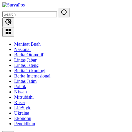
Skip
to
content
Manfaat Buah
Nasional
Berita Otomotif
Lintas Jabar
Lintas Jateng
Berita Teknologi
Berita Internasional
Lintas Jatim
Politik
Nissan
Mitsubishi
Rusia
LifeStyle
Ukraina
Ekonomi
Pendidikan