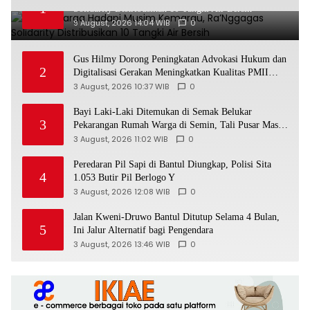
1
Solidarity Distribusikan 10 Tangki Air Bersih
9 August, 2026 14:04 WIB
0
Gus Hilmy Dorong Peningkatan Advokasi Hukum dan
2
Digitalisasi Gerakan Meningkatkan Kualitas PMII
DIY
3 August, 2026 10:37 WIB
0
Bayi Laki-Laki Ditemukan di Semak Belukar
3
Pekarangan Rumah Warga di Semin, Tali Pusar Masih
Menempel
3 August, 2026 11:02 WIB
0
Peredaran Pil Sapi di Bantul Diungkap, Polisi Sita
4
1.053 Butir Pil Berlogo Y
3 August, 2026 12:08 WIB
0
Jalan Kweni-Druwo Bantul Ditutup Selama 4 Bulan,
5
Ini Jalur Alternatif bagi Pengendara
3 August, 2026 13:46 WIB
0