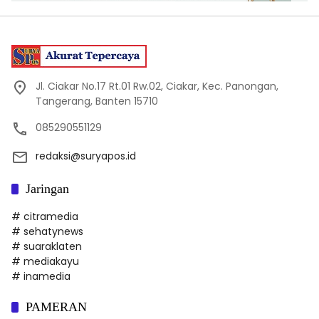
Jl. Ciakar No.17 Rt.01 Rw.02, Ciakar, Kec. Panongan,
Tangerang, Banten 15710
085290551129
redaksi@suryapos.id
Jaringan
# citramedia
# sehatynews
# suaraklaten
# mediakayu
# inamedia
PAMERAN