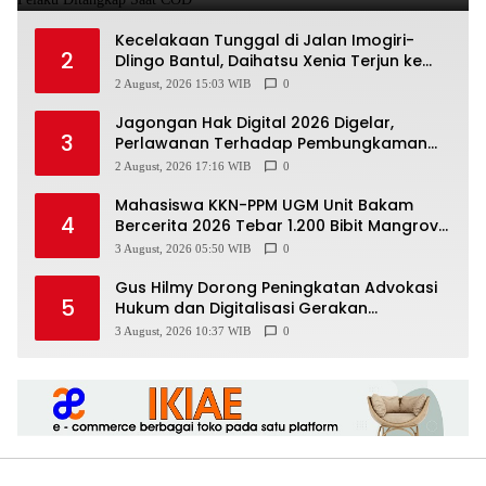
Kecelakaan Tunggal di Jalan Imogiri-
2
Dlingo Bantul, Daihatsu Xenia Terjun ke
Jurang
2 August, 2026 15:03 WIB
0
Jagongan Hak Digital 2026 Digelar,
3
Perlawanan Terhadap Pembungkaman
Media Digital
2 August, 2026 17:16 WIB
0
Mahasiswa KKN-PPM UGM Unit Bakam
4
Bercerita 2026 Tebar 1.200 Bibit Mangrove
di Sungai Air Layang
3 August, 2026 05:50 WIB
0
Gus Hilmy Dorong Peningkatan Advokasi
5
Hukum dan Digitalisasi Gerakan
Meningkatkan Kualitas PMII DIY
3 August, 2026 10:37 WIB
0