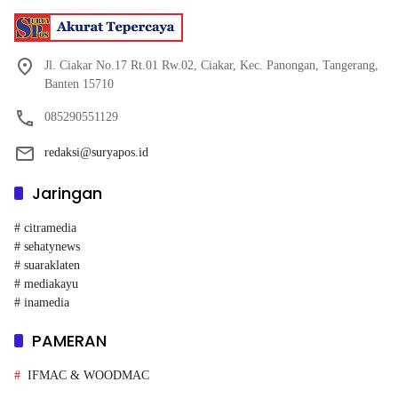
Jl. Ciakar No.17 Rt.01 Rw.02, Ciakar, Kec. Panongan, Tangerang,
Banten 15710
085290551129
redaksi@suryapos.id
Jaringan
# citramedia
# sehatynews
# suaraklaten
# mediakayu
# inamedia
PAMERAN
IFMAC & WOODMAC