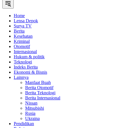
Home
Lensa Depok
Surya TV
Berita
Kesehatan
Kriminal
Otomotif
Internasional
Hukum & politik
Teknologi
Indeks Berita
Ekonomi & Bisnis
Lainnya
Manfaat Buah
Berita Otomotif
Berita Teknologi
Berita Internasional
Nissan
Mitsubishi
Rusia
Ukraina
Pendidikan