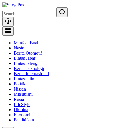
Skip
to
content
Manfaat Buah
Nasional
Berita Otomotif
Lintas Jabar
Lintas Jateng
Berita Teknologi
Berita Internasional
Lintas Jatim
Politik
Nissan
Mitsubishi
Rusia
LifeStyle
Ukraina
Ekonomi
Pendidikan