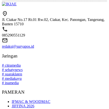
Jl. Ciakar No.17 Rt.01 Rw.02, Ciakar, Kec. Panongan, Tangerang,
Banten 15710
085290551129
redaksi@suryapos.id
Jaringan
# citramedia
# sehatynews
# suaraklaten
# mediakayu
# inamedia
PAMERAN
IFMAC & WOODMAC
JIFFINA 2026