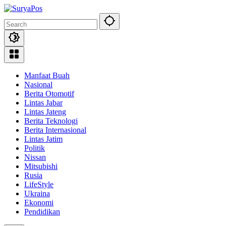
Skip
to
content
Manfaat Buah
Nasional
Berita Otomotif
Lintas Jabar
Lintas Jateng
Berita Teknologi
Berita Internasional
Lintas Jatim
Politik
Nissan
Mitsubishi
Rusia
LifeStyle
Ukraina
Ekonomi
Pendidikan