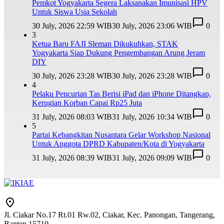
Pemkot Yogyakarta Segera Laksanakan Imunisasi HPV
Untuk Siswa Usia Sekolah
30 July, 2026 22:59 WIB
30 July, 2026 23:06 WIB
0
3
Ketua Baru FAJI Sleman Dikukuhkan, STAK
Yogyakarta Siap Dukung Pengembangan Arung Jeram
DIY
30 July, 2026 23:28 WIB
30 July, 2026 23:28 WIB
0
4
Pelaku Pencurian Tas Berisi iPad dan iPhone Ditangkap,
Kerugian Korban Capai Rp25 Juta
31 July, 2026 08:03 WIB
31 July, 2026 10:34 WIB
0
5
Partai Kebangkitan Nusantara Gelar Workshop Nasional
Untuk Anggota DPRD Kabupaten/Kota di Yogyakarta
31 July, 2026 08:39 WIB
31 July, 2026 09:09 WIB
0
Jl. Ciakar No.17 Rt.01 Rw.02, Ciakar, Kec. Panongan, Tangerang,
Banten 15710