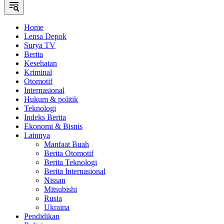
Home
Lensa Depok
Surya TV
Berita
Kesehatan
Kriminal
Otomotif
Internasional
Hukum & politik
Teknologi
Indeks Berita
Ekonomi & Bisnis
Lainnya
Manfaat Buah
Berita Otomotif
Berita Teknologi
Berita Internasional
Nissan
Mitsubishi
Rusia
Ukraina
Pendidikan