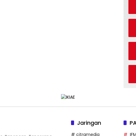
Jaringan
P
# citramedia
IF