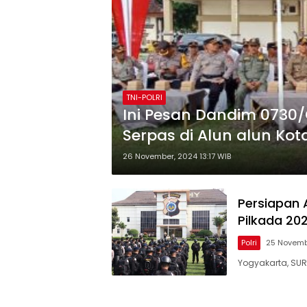
TNI-POLRI
Ini Pesan Dandim 0730/
Serpas di Alun alun Ko
26 November, 2024 13:17 WIB
Persiapan
Pilkada 202
Polri
25 Novembe
Yogyakarta, SUR