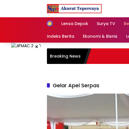
Skip
to
content
Home
Lensa Depok
Surya TV
Be
Indeks Berita
Ekonomi & Bisnis
L
×
Breaking News
Gelar Apel Serpas