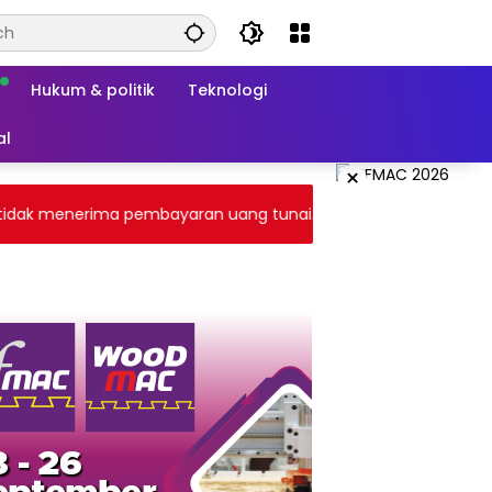
Hukum & politik
Teknologi
al
×
k menerima pembayaran uang tunai. Transaksi melalui gateway