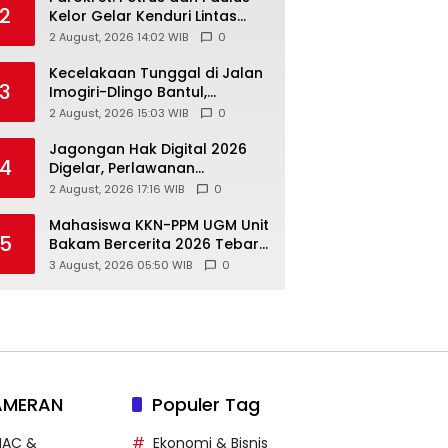
2
Kelor Gelar Kenduri Lintas
Iman, Perkuat Kerukunan di
2 August, 2026 14:02 WIB
0
Gunungkidul
Kecelakaan Tunggal di Jalan
3
Imogiri-Dlingo Bantul,
Daihatsu Xenia Terjun ke
2 August, 2026 15:03 WIB
0
Jurang
Jagongan Hak Digital 2026
4
Digelar, Perlawanan
Terhadap Pembungkaman
2 August, 2026 17:16 WIB
0
Media Digital
Mahasiswa KKN-PPM UGM Unit
5
Bakam Bercerita 2026 Tebar
1.200 Bibit Mangrove di Sungai
3 August, 2026 05:50 WIB
0
Air Layang
AMERAN
Populer Tag
MAC &
Ekonomi & Bisnis