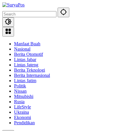
Skip
to
content
Manfaat Buah
Nasional
Berita Otomotif
Lintas Jabar
Lintas Jateng
Berita Teknologi
Berita Internasional
Lintas Jatim
Politik
Nissan
Mitsubishi
Rusia
LifeStyle
Ukraina
Ekonomi
Pendidikan