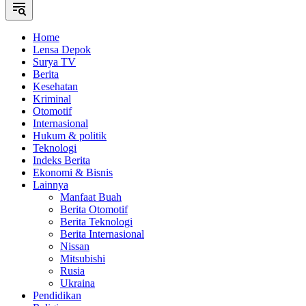
Home
Lensa Depok
Surya TV
Berita
Kesehatan
Kriminal
Otomotif
Internasional
Hukum & politik
Teknologi
Indeks Berita
Ekonomi & Bisnis
Lainnya
Manfaat Buah
Berita Otomotif
Berita Teknologi
Berita Internasional
Nissan
Mitsubishi
Rusia
Ukraina
Pendidikan