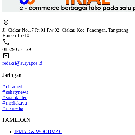
Jl. Ciakar No.17 Rt.01 Rw.02, Ciakar, Kec. Panongan, Tangerang,
Banten 15710
085290551129
redaksi@suryapos.id
Jaringan
# citramedia
# sehatynews
# suaraklaten
# mediakayu
# inamedia
PAMERAN
IFMAC & WOODMAC