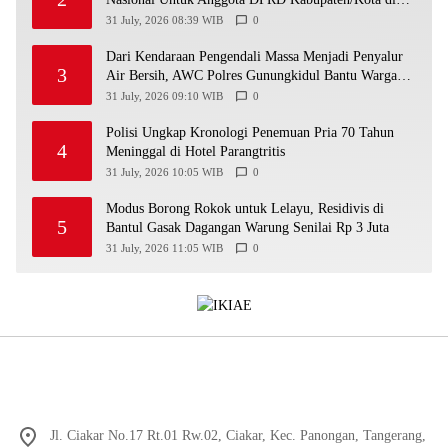
Yogyakarta
31 July, 2026 08:39 WIB
0
Dari Kendaraan Pengendali Massa Menjadi Penyalur
3
Air Bersih, AWC Polres Gunungkidul Bantu Warga
Kekeringan
31 July, 2026 09:10 WIB
0
Polisi Ungkap Kronologi Penemuan Pria 70 Tahun
4
Meninggal di Hotel Parangtritis
31 July, 2026 10:05 WIB
0
Modus Borong Rokok untuk Lelayu, Residivis di
5
Bantul Gasak Dagangan Warung Senilai Rp 3 Juta
31 July, 2026 11:05 WIB
0
Jl. Ciakar No.17 Rt.01 Rw.02, Ciakar, Kec. Panongan, Tangerang,