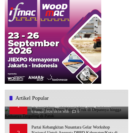
Artikel Popular
Diduga Rem Blong, Truk Dump Tabrak Truk di
1
Depannya hingga Keduanya Terguling di Patuk
6 August, 2026 18:54 WIB
0
Partai Kebangkitan Nusantara Gelar Workshop
2
Nasional Untuk Anggota DPRD Kabupaten/Kota di