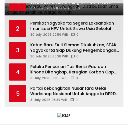
1
Distribusikan Lima Tangki Air Bersih ke
Warga Paliyan
6 August, 2026 11:42 WIB
0
Pemkot Yogyakarta Segera Laksanakan
2
Imunisasi HPV Untuk Siswa Usia Sekolah
30 July, 2026 22:59 WIB
0
Ketua Baru FAJI Sleman Dikukuhkan, STAK
3
Yogyakarta Siap Dukung Pengembangan
Arung Jeram DIY
30 July, 2026 23:28 WIB
0
Pelaku Pencurian Tas Berisi iPad dan
4
iPhone Ditangkap, Kerugian Korban Capai
Rp25 Juta
31 July, 2026 08:03 WIB
0
Partai Kebangkitan Nusantara Gelar
5
Workshop Nasional Untuk Anggota DPRD
Kabupaten/Kota di Yogyakarta
31 July, 2026 08:39 WIB
0