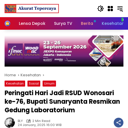
Skip
to
content
Home
Lensa Depok
Surya TV
Berita
Kesehatan
Home
Kesehatan
Kesehatan
Sosial
Umum
Peringati Hari Jadi RSUD Wonosari
ke-76, Bupati Sunaryanta Resmikan
Gedung Laboratorium
BLY
2 Min Read
24 January, 2025 16:00 WIB