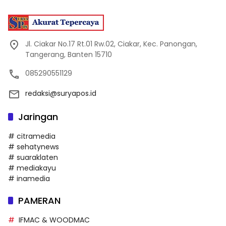
Jl. Ciakar No.17 Rt.01 Rw.02, Ciakar, Kec. Panongan,
Tangerang, Banten 15710
085290551129
redaksi@suryapos.id
Jaringan
# citramedia
# sehatynews
# suaraklaten
# mediakayu
# inamedia
PAMERAN
IFMAC & WOODMAC