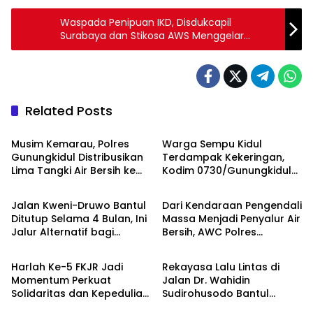
Waspada Penipuan IKD, Disdukcapil
Surabaya dan Stikosa AWS Menggelar
Disdukcapil Goes to Campus
Related Posts
Berita
Berita
Musim Kemarau, Polres
Warga Sempu Kidul
Gunungkidul Distribusikan
Terdampak Kekeringan,
Lima Tangki Air Bersih ke
Kodim 0730/Gunungkidul
Berita
Berita
Warga Paliyan
dan BPBD Bergerak
Salurkan Air Bersih
Jalan Kweni-Druwo Bantul
Dari Kendaraan Pengendali
Ditutup Selama 4 Bulan, Ini
Massa Menjadi Penyalur Air
Jalur Alternatif bagi
Bersih, AWC Polres
Berita
Berita
Pengendara
Gunungkidul Bantu Warga
Kekeringan
Harlah Ke-5 FKJR Jadi
Rekayasa Lalu Lintas di
Momentum Perkuat
Jalan Dr. Wahidin
Solidaritas dan Kepedulian
Sudirohusodo Bantul
Sosial di Klaten
Berlaku Sabtu, Simak Jalur