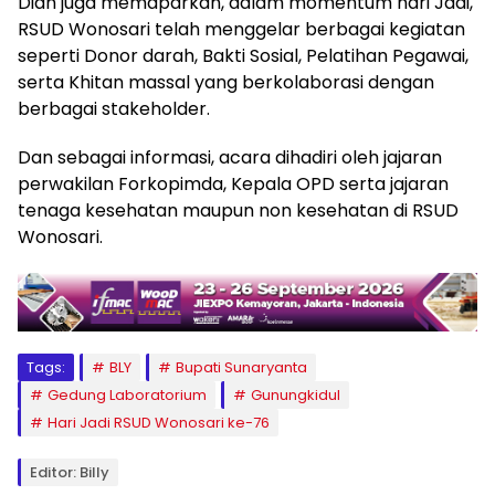
Diah juga memaparkan, dalam momentum hari Jadi,
RSUD Wonosari telah menggelar berbagai kegiatan
seperti Donor darah, Bakti Sosial, Pelatihan Pegawai,
serta Khitan massal yang berkolaborasi dengan
berbagai stakeholder.
Dan sebagai informasi, acara dihadiri oleh jajaran
perwakilan Forkopimda, Kepala OPD serta jajaran
tenaga kesehatan maupun non kesehatan di RSUD
Wonosari.
Tags:
BLY
Bupati Sunaryanta
Gedung Laboratorium
Gunungkidul
Hari Jadi RSUD Wonosari ke-76
Editor: Billy