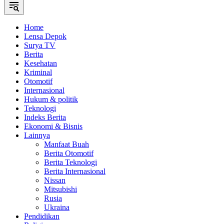
Home
Lensa Depok
Surya TV
Berita
Kesehatan
Kriminal
Otomotif
Internasional
Hukum & politik
Teknologi
Indeks Berita
Ekonomi & Bisnis
Lainnya
Manfaat Buah
Berita Otomotif
Berita Teknologi
Berita Internasional
Nissan
Mitsubishi
Rusia
Ukraina
Pendidikan