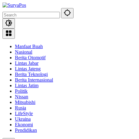
Skip
to
content
Manfaat Buah
Nasional
Berita Otomotif
Lintas Jabar
Lintas Jateng
Berita Teknologi
Berita Internasional
Lintas Jatim
Politik
Nissan
Mitsubishi
Rusia
LifeStyle
Ukraina
Ekonomi
Pendidikan