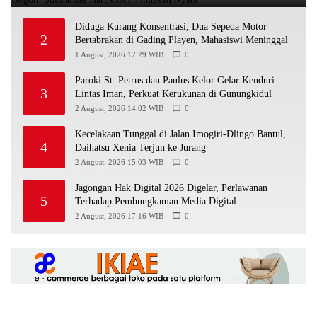
Diduga Kurang Konsentrasi, Dua Sepeda Motor
2
Bertabrakan di Gading Playen, Mahasiswi Meninggal
1 August, 2026 12:29 WIB
0
Paroki St. Petrus dan Paulus Kelor Gelar Kenduri
3
Lintas Iman, Perkuat Kerukunan di Gunungkidul
2 August, 2026 14:02 WIB
0
Kecelakaan Tunggal di Jalan Imogiri-Dlingo Bantul,
4
Daihatsu Xenia Terjun ke Jurang
2 August, 2026 15:03 WIB
0
Jagongan Hak Digital 2026 Digelar, Perlawanan
5
Terhadap Pembungkaman Media Digital
2 August, 2026 17:16 WIB
0