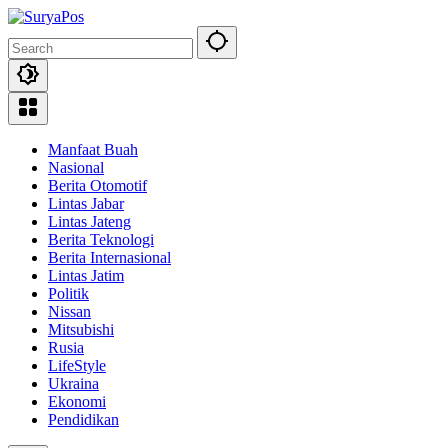
Skip
to
content
Manfaat Buah
Nasional
Berita Otomotif
Lintas Jabar
Lintas Jateng
Berita Teknologi
Berita Internasional
Lintas Jatim
Politik
Nissan
Mitsubishi
Rusia
LifeStyle
Ukraina
Ekonomi
Pendidikan