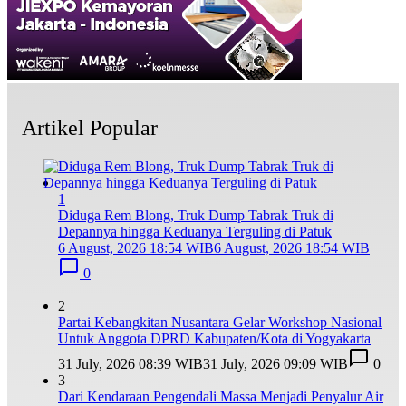
Artikel Popular
1
Diduga Rem Blong, Truk Dump Tabrak Truk di
Depannya hingga Keduanya Terguling di Patuk
6 August, 2026 18:54 WIB
6 August, 2026 18:54 WIB
0
2
Partai Kebangkitan Nusantara Gelar Workshop Nasional
Untuk Anggota DPRD Kabupaten/Kota di Yogyakarta
31 July, 2026 08:39 WIB
31 July, 2026 09:09 WIB
0
3
Dari Kendaraan Pengendali Massa Menjadi Penyalur Air