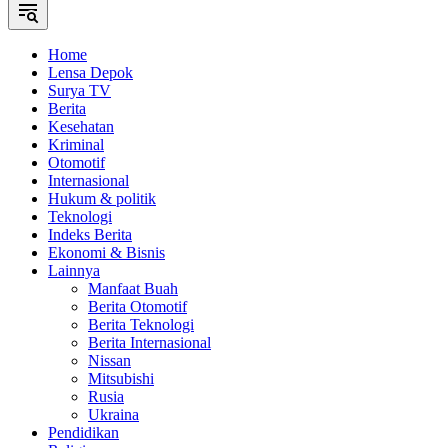
Home
Lensa Depok
Surya TV
Berita
Kesehatan
Kriminal
Otomotif
Internasional
Hukum & politik
Teknologi
Indeks Berita
Ekonomi & Bisnis
Lainnya
Manfaat Buah
Berita Otomotif
Berita Teknologi
Berita Internasional
Nissan
Mitsubishi
Rusia
Ukraina
Pendidikan