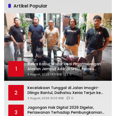
Artikel Popular
Bawa Kabur Motor Usai Pinjam dengan
1
Alasan Jemput Adik di SPBU, Pelaku
Ditangkap Saat COD
8 August, 2026 14:11 WIB
0
Kecelakaan Tunggal di Jalan Imogiri-
2
Dlingo Bantul, Daihatsu Xenia Terjun ke
Jurang
2 August, 2026 15:03 WIB
0
Jagongan Hak Digital 2026 Digelar,
3
Perlawanan Terhadap Pembungkaman