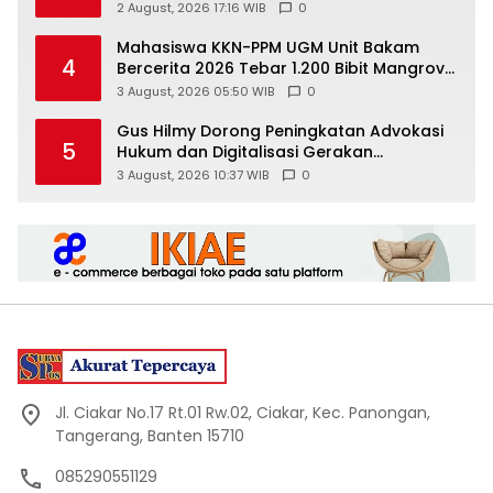
Media Digital
2 August, 2026 17:16 WIB
0
Mahasiswa KKN-PPM UGM Unit Bakam
4
Bercerita 2026 Tebar 1.200 Bibit Mangrove
di Sungai Air Layang
3 August, 2026 05:50 WIB
0
Gus Hilmy Dorong Peningkatan Advokasi
5
Hukum dan Digitalisasi Gerakan
Meningkatkan Kualitas PMII DIY
3 August, 2026 10:37 WIB
0
Jl. Ciakar No.17 Rt.01 Rw.02, Ciakar, Kec. Panongan,
Tangerang, Banten 15710
085290551129