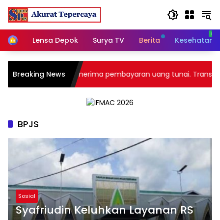
Skip
to
content
Home
Lensa Depok
Surya TV
Berita
Kesehatan
ma Group, tidak menerima pembayaran uang tunai. Transaksi m
Breaking News
BPJS
Sosial
Syafriudin Keluhkan Layanan RS