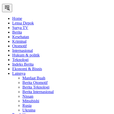
Home
Lensa Depok
Surya TV
Berita
Kesehatan
Kriminal
Otomotif
Internasional
Hukum & politik
Teknologi
Indeks Berita
Ekonomi & Bisnis
Lainnya
Manfaat Buah
Berita Otomotif
Berita Teknologi
Berita Internasional
Nissan
Mitsubishi
Rusia
Ukraina