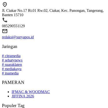
Jl. Ciakar No.17 Rt.01 Rw.02, Ciakar, Kec. Panongan, Tangerang,
Banten 15710
085290551129
redaksi@suryapos.id
Jaringan
# citramedia
# sehatynews
# suaraklaten
# mediakayu
# inamedia
PAMERAN
IFMAC & WOODMAC
JIFFINA 2026
Populer Tag