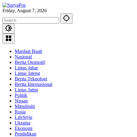
Skip
to
Friday, August 7, 2026
content
Manfaat Buah
Nasional
Berita Otomotif
Lintas Jabar
Lintas Jateng
Berita Teknologi
Berita Internasional
Lintas Jatim
Politik
Nissan
Mitsubishi
Rusia
LifeStyle
Ukraina
Ekonomi
Pendidikan