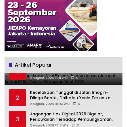
Artikel Popular
Bawa Kabur Motor Usai Pinjam dengan
1
Alasan Jemput Adik di SPBU, Pelaku
Ditangkap Saat COD
8 August, 2026 14:11 WIB
0
Kecelakaan Tunggal di Jalan Imogiri-
2
Dlingo Bantul, Daihatsu Xenia Terjun ke
Jurang
2 August, 2026 15:03 WIB
0
Jagongan Hak Digital 2026 Digelar,
3
Perlawanan Terhadap Pembungkaman
Media Digital
2 August, 2026 17:16 WIB
0