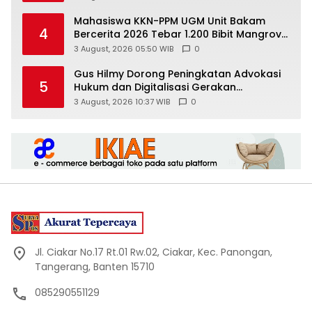
Mahasiswa KKN-PPM UGM Unit Bakam
4
Bercerita 2026 Tebar 1.200 Bibit Mangrove
di Sungai Air Layang
3 August, 2026 05:50 WIB
0
Gus Hilmy Dorong Peningkatan Advokasi
5
Hukum dan Digitalisasi Gerakan
Meningkatkan Kualitas PMII DIY
3 August, 2026 10:37 WIB
0
Jl. Ciakar No.17 Rt.01 Rw.02, Ciakar, Kec. Panongan,
Tangerang, Banten 15710
085290551129