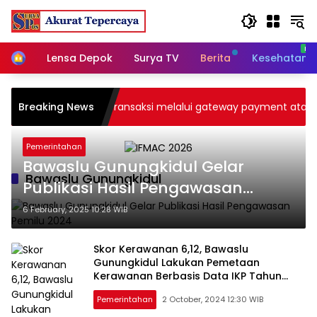
Skip
to
content
Home
Lensa Depok
Surya TV
Berita
Kesehatan
yaran uang tunai. Transaksi melalui gateway payment atau tr
Breaking News
Pemerintahan
Bawaslu Gunungkidul Gelar
Bawaslu Gunungkidul
Publikasi Hasil Pengawasan
Pemilu 2024
6 February, 2025 10:28 WIB
Skor Kerawanan 6,12, Bawaslu
Gunungkidul Lakukan Pemetaan
Kerawanan Berbasis Data IKP Tahun
2024
Pemerintahan
2 October, 2024 12:30 WIB