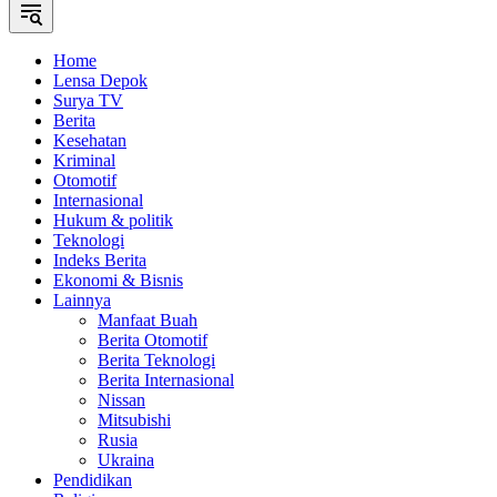
Home
Lensa Depok
Surya TV
Berita
Kesehatan
Kriminal
Otomotif
Internasional
Hukum & politik
Teknologi
Indeks Berita
Ekonomi & Bisnis
Lainnya
Manfaat Buah
Berita Otomotif
Berita Teknologi
Berita Internasional
Nissan
Mitsubishi
Rusia
Ukraina
Pendidikan