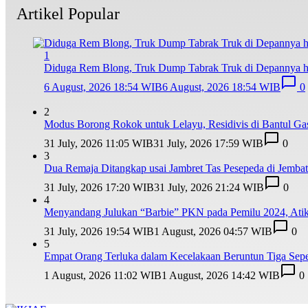
Artikel Popular
1
Diduga Rem Blong, Truk Dump Tabrak Truk di Depannya hi
6 August, 2026 18:54 WIB
6 August, 2026 18:54 WIB
0
2
Modus Borong Rokok untuk Lelayu, Residivis di Bantul Ga
31 July, 2026 11:05 WIB
31 July, 2026 17:59 WIB
0
3
Dua Remaja Ditangkap usai Jambret Tas Pesepeda di Jemba
31 July, 2026 17:20 WIB
31 July, 2026 21:24 WIB
0
4
Menyandang Julukan “Barbie” PKN pada Pemilu 2024, Ati
31 July, 2026 19:54 WIB
1 August, 2026 04:57 WIB
0
5
Empat Orang Terluka dalam Kecelakaan Beruntun Tiga Sepe
1 August, 2026 11:02 WIB
1 August, 2026 14:42 WIB
0