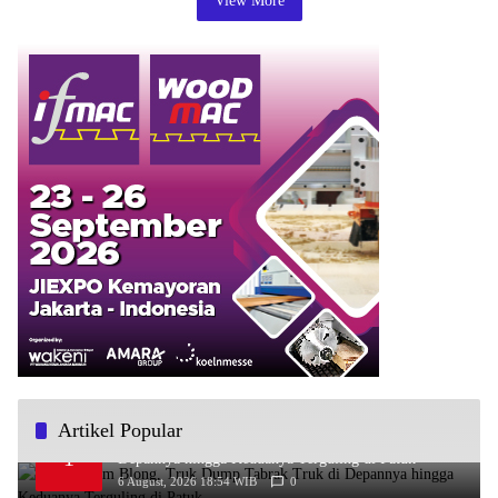
View More
Artikel Popular
Diduga Rem Blong, Truk Dump Tabrak Truk di
1
Depannya hingga Keduanya Terguling di Patuk
6 August, 2026 18:54 WIB
0