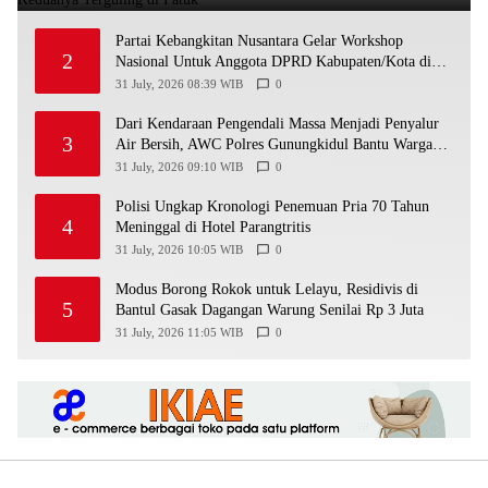
Partai Kebangkitan Nusantara Gelar Workshop
2
Nasional Untuk Anggota DPRD Kabupaten/Kota di
Yogyakarta
31 July, 2026 08:39 WIB
0
Dari Kendaraan Pengendali Massa Menjadi Penyalur
3
Air Bersih, AWC Polres Gunungkidul Bantu Warga
Kekeringan
31 July, 2026 09:10 WIB
0
Polisi Ungkap Kronologi Penemuan Pria 70 Tahun
4
Meninggal di Hotel Parangtritis
31 July, 2026 10:05 WIB
0
Modus Borong Rokok untuk Lelayu, Residivis di
5
Bantul Gasak Dagangan Warung Senilai Rp 3 Juta
31 July, 2026 11:05 WIB
0