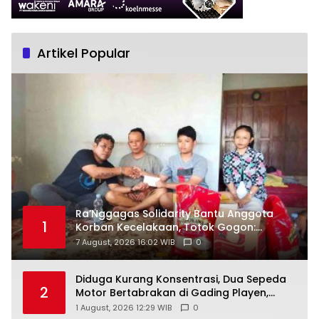
Artikel Popular
Ra’Nggagas Solidarity Bantu Anggota
1
Korban Kecelakaan, Totok Gogon:
Solidaritas Harus Jadi Tindakan Nyata
7 August, 2026 16:02 WIB
0
Diduga Kurang Konsentrasi, Dua Sepeda
2
Motor Bertabrakan di Gading Playen,
Mahasiswi Meninggal
1 August, 2026 12:29 WIB
0