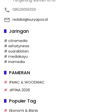
Tangerang, Banten 15710
085290551129
redaksi@suryapos.id
Jaringan
# citramedia
# sehatynews
# suaraklaten
# mediakayu
# inamedia
PAMERAN
IFMAC & WOODMAC
JIFFINA 2026
Populer Tag
Ekonomi & Bisnis