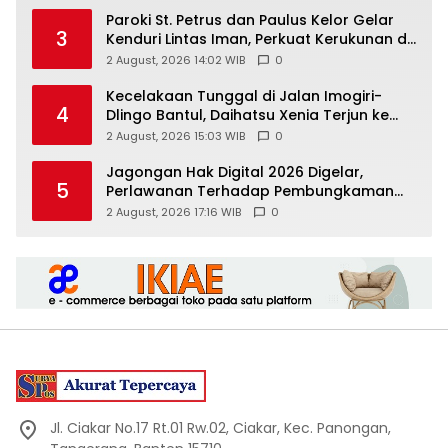
Paroki St. Petrus dan Paulus Kelor Gelar
3
Kenduri Lintas Iman, Perkuat Kerukunan di
Gunungkidul
2 August, 2026 14:02 WIB
0
Kecelakaan Tunggal di Jalan Imogiri-
4
Dlingo Bantul, Daihatsu Xenia Terjun ke
Jurang
2 August, 2026 15:03 WIB
0
Jagongan Hak Digital 2026 Digelar,
5
Perlawanan Terhadap Pembungkaman
Media Digital
2 August, 2026 17:16 WIB
0
Jl. Ciakar No.17 Rt.01 Rw.02, Ciakar, Kec. Panongan,