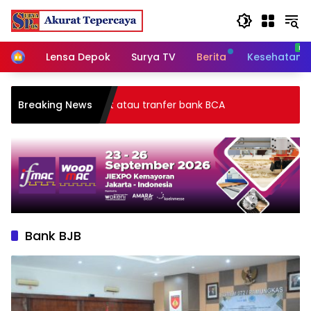
Skip
to
content
Home
Lensa Depok
Surya TV
Berita
Kesehatan
i gateway payment atau tranfer bank BCA
Breaking News
Bank BJB