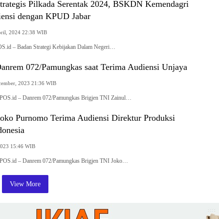
trategis Pilkada Serentak 2024, BSKDN Kemendagri
ensi dengan KPUD Jabar
pril, 2024 22:38 WIB
id – Badan Strategi Kebijakan Dalam Negeri…
Danrem 072/Pamungkas saat Terima Audiensi Unjaya
cember, 2023 21:36 WIB
OS.id – Danrem 072/Pamungkas Brigjen TNI Zainul…
Joko Purnomo Terima Audiensi Direktur Produksi
donesia
2023 15:46 WIB
POS.id – Danrem 072/Pamungkas Brigjen TNI Joko…
View More