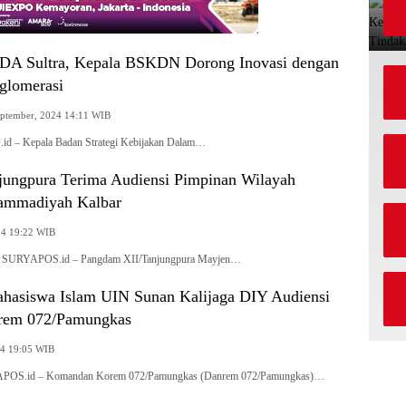
DA Sultra, Kepala BSKDN Dorong Inovasi dengan
glomerasi
eptember, 2024 14:11 WIB
id – Kepala Badan Strategi Kebijakan Dalam…
ungpura Terima Audiensi Pimpinan Wilayah
mmadiyah Kalbar
24 19:22 WIB
), SURYAPOS.id – Pangdam XII/Tanjungpura Mayjen…
asiswa Islam UIN Sunan Kalijaga DIY Audiensi
rem 072/Pamungkas
24 19:05 WIB
APOS.id – Komandan Korem 072/Pamungkas (Danrem 072/Pamungkas)…