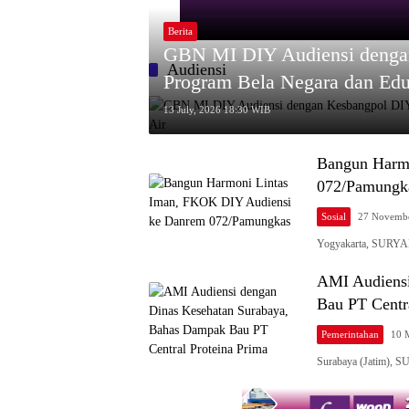
Berita
GBN MI DIY Audiensi dengan
Audiensi
Program Bela Negara dan Edu
13 July, 2026 18:30 WIB
Bangun Harm
072/Pamungk
Sosial
27 Novembe
Yogyakarta, SURYA
AMI Audiensi
Bau PT Centr
Pemerintahan
10 
Surabaya (Jatim), 