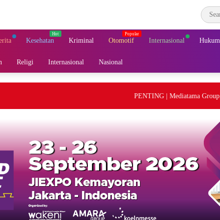
erita
Kesehatan
Kriminal
Otomotif
Internasional
Hukum 
n
Religi
Internasional
Nasional
PENTING | Mediatama Group, tidak