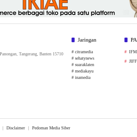
Jaringan
P
# citramedia
IF
. Panongan, Tangerang, Banten 15710
# sehatynews
JIF
# suaraklaten
# mediakayu
# inamedia
Disclaimer
Pedoman Media Siber