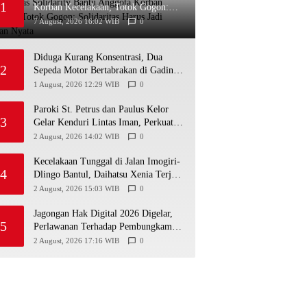
1
Korban Kecelakaan, Totok Gogon:
Solidaritas Harus Jadi Tindakan Nyata
7 August, 2026 16:02 WIB
0
Diduga Kurang Konsentrasi, Dua
2
Sepeda Motor Bertabrakan di Gading
Playen, Mahasiswi Meninggal
1 August, 2026 12:29 WIB
0
Paroki St. Petrus dan Paulus Kelor
3
Gelar Kenduri Lintas Iman, Perkuat
Kerukunan di Gunungkidul
2 August, 2026 14:02 WIB
0
Kecelakaan Tunggal di Jalan Imogiri-
4
Dlingo Bantul, Daihatsu Xenia Terjun
ke Jurang
2 August, 2026 15:03 WIB
0
Jagongan Hak Digital 2026 Digelar,
5
Perlawanan Terhadap Pembungkaman
Media Digital
2 August, 2026 17:16 WIB
0