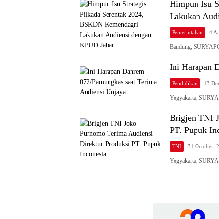
Himpun Isu S
Lakukan Audi
Pemerintahan
4 A
Bandung, SURYAPOS.
Ini Harapan 
Pendidikan
13 De
Yogyakarta, SURYAP
Brigjen TNI 
PT. Pupuk In
TNI
31 October, 
Yogyakarta, SURYA