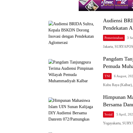
Audiensi BRI
Pendekatan A
Pemerintahan
3 S
Jakarta, SURYAPOS.
Pangdam Tanj
Pemuda Muha
TNI
6 August, 20
Kubu Raya (Kalbar
Himpunan Mah
Bersama Dan
Sosial
5 April, 20
Yogayakarta, SURY