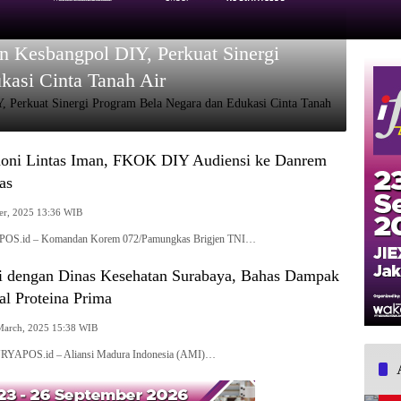
 Kesbangpol DIY, Perkuat Sinergi
kasi Cinta Tanah Air
oni Lintas Iman, FKOK DIY Audiensi ke Danrem
as
r, 2025 13:36 WIB
POS.id – Komandan Korem 072/Pamungkas Brigjen TNI…
 dengan Dinas Kesehatan Surabaya, Bahas Dampak
al Proteina Prima
March, 2025 15:38 WIB
SURYAPOS.id – Aliansi Madura Indonesia (AMI)…