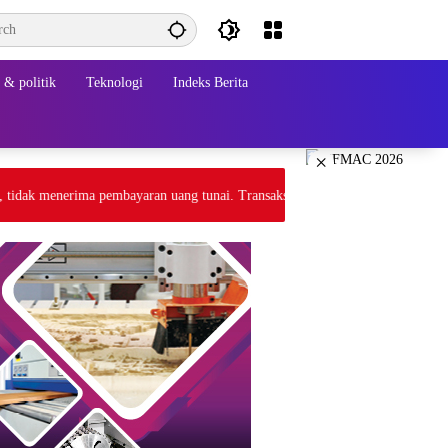
& politik
Teknologi
Indeks Berita
×
 menerima pembayaran uang tunai. Transaksi melalui gateway payment atau 