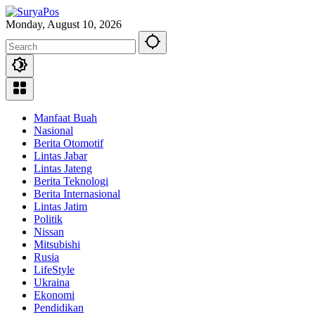
Skip
to
Monday, August 10, 2026
content
Manfaat Buah
Nasional
Berita Otomotif
Lintas Jabar
Lintas Jateng
Berita Teknologi
Berita Internasional
Lintas Jatim
Politik
Nissan
Mitsubishi
Rusia
LifeStyle
Ukraina
Ekonomi
Pendidikan