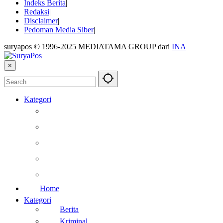
Indeks Berita
Redaksi
Disclaimer
Pedoman Media Siber
suryapos © 1996-2025 MEDIATAMA GROUP dari
INA
×
Kategori
Berita
Kesehatan
Otomotif
Internasional
Teknologi
Home
Kategori
Berita
Kriminal