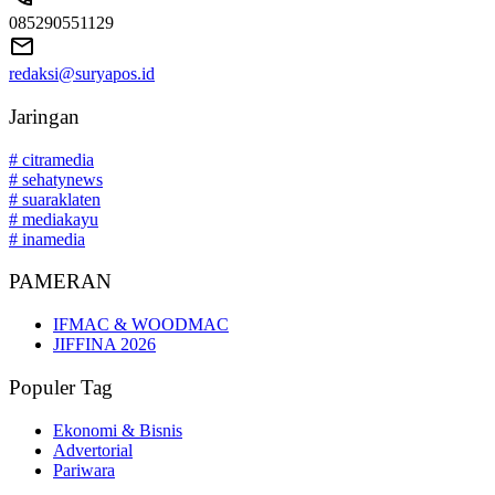
085290551129
redaksi@suryapos.id
Jaringan
# citramedia
# sehatynews
# suaraklaten
# mediakayu
# inamedia
PAMERAN
IFMAC & WOODMAC
JIFFINA 2026
Populer Tag
Ekonomi & Bisnis
Advertorial
Pariwara