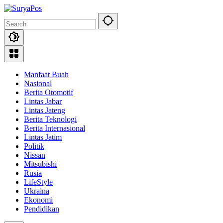
Skip
to
content
Manfaat Buah
Nasional
Berita Otomotif
Lintas Jabar
Lintas Jateng
Berita Teknologi
Berita Internasional
Lintas Jatim
Politik
Nissan
Mitsubishi
Rusia
LifeStyle
Ukraina
Ekonomi
Pendidikan