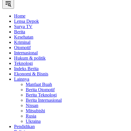
Home
Lensa Depok
Surya TV
Berita
Kesehatan
Kriminal
Otomotif
Internasional
Hukum & politik
Teknologi
Indeks Berita
Ekonomi & Bisnis
Lainnya
Manfaat Buah
Berita Otomotif
Berita Teknologi
Berita Internasional
Nissan
Mitsubishi
Rusia
Ukraina
Pendidikan