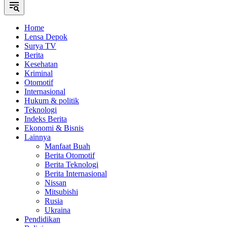
Home
Lensa Depok
Surya TV
Berita
Kesehatan
Kriminal
Otomotif
Internasional
Hukum & politik
Teknologi
Indeks Berita
Ekonomi & Bisnis
Lainnya
Manfaat Buah
Berita Otomotif
Berita Teknologi
Berita Internasional
Nissan
Mitsubishi
Rusia
Ukraina
Pendidikan