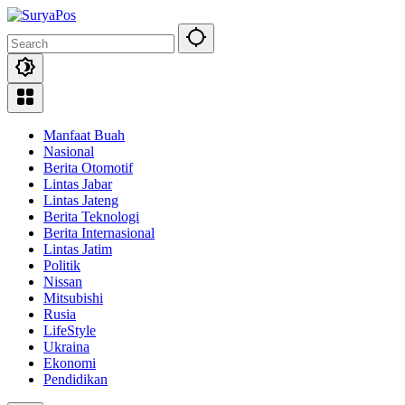
Skip
to
content
Manfaat Buah
Nasional
Berita Otomotif
Lintas Jabar
Lintas Jateng
Berita Teknologi
Berita Internasional
Lintas Jatim
Politik
Nissan
Mitsubishi
Rusia
LifeStyle
Ukraina
Ekonomi
Pendidikan