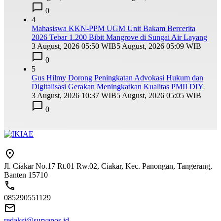
0
4
Mahasiswa KKN-PPM UGM Unit Bakam Bercerita
2026 Tebar 1.200 Bibit Mangrove di Sungai Air Layang
3 August, 2026 05:50 WIB
5 August, 2026 05:09 WIB
0
5
Gus Hilmy Dorong Peningkatan Advokasi Hukum dan
Digitalisasi Gerakan Meningkatkan Kualitas PMII DIY
3 August, 2026 10:37 WIB
5 August, 2026 05:05 WIB
0
Jl. Ciakar No.17 Rt.01 Rw.02, Ciakar, Kec. Panongan, Tangerang,
Banten 15710
085290551129
redaksi@suryapos.id