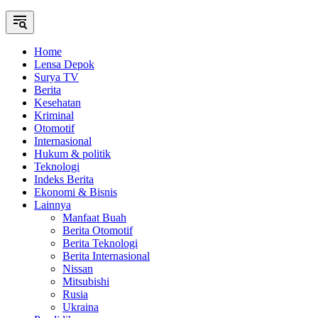
Home
Lensa Depok
Surya TV
Berita
Kesehatan
Kriminal
Otomotif
Internasional
Hukum & politik
Teknologi
Indeks Berita
Ekonomi & Bisnis
Lainnya
Manfaat Buah
Berita Otomotif
Berita Teknologi
Berita Internasional
Nissan
Mitsubishi
Rusia
Ukraina