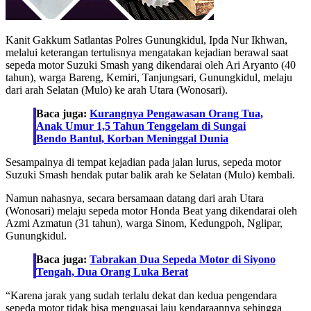
Kanit Gakkum Satlantas Polres Gunungkidul, Ipda Nur Ikhwan,
melalui keterangan tertulisnya mengatakan kejadian berawal saat
sepeda motor Suzuki Smash yang dikendarai oleh Ari Aryanto (40
tahun), warga Bareng, Kemiri, Tanjungsari, Gunungkidul, melaju
dari arah Selatan (Mulo) ke arah Utara (Wonosari).
Baca juga:
Kurangnya Pengawasan Orang Tua,
Anak Umur 1,5 Tahun Tenggelam di Sungai
Bendo Bantul, Korban Meninggal Dunia
Sesampainya di tempat kejadian pada jalan lurus, sepeda motor
Suzuki Smash hendak putar balik arah ke Selatan (Mulo) kembali.
Namun nahasnya, secara bersamaan datang dari arah Utara
(Wonosari) melaju sepeda motor Honda Beat yang dikendarai oleh
Azmi Azmatun (31 tahun), warga Sinom, Kedungpoh, Nglipar,
Gunungkidul.
Baca juga:
Tabrakan Dua Sepeda Motor di Siyono
Tengah, Dua Orang Luka Berat
“Karena jarak yang sudah terlalu dekat dan kedua pengendara
sepeda motor tidak bisa menguasai laju kendaraannya sehingga