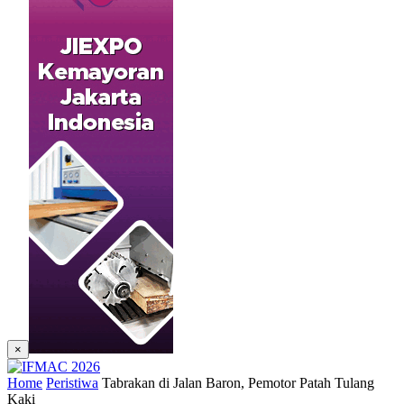
×
Home
Peristiwa
Tabrakan di Jalan Baron, Pemotor Patah Tulang
Kaki