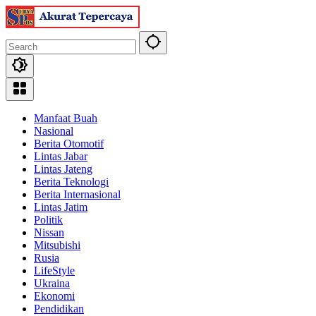
Skip
to
content
Manfaat Buah
Nasional
Berita Otomotif
Lintas Jabar
Lintas Jateng
Berita Teknologi
Berita Internasional
Lintas Jatim
Politik
Nissan
Mitsubishi
Rusia
LifeStyle
Ukraina
Ekonomi
Pendidikan