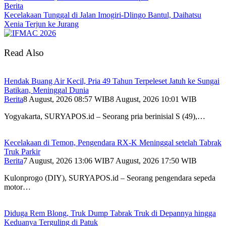
Berita
Kecelakaan Tunggal di Jalan Imogiri-Dlingo Bantul, Daihatsu
Xenia Terjun ke Jurang
Read Also
Hendak Buang Air Kecil, Pria 49 Tahun Terpeleset Jatuh ke Sungai
Batikan, Meninggal Dunia
Berita
8 August, 2026 08:57 WIB
8 August, 2026 10:01 WIB
Yogyakarta, SURYAPOS.id – Seorang pria berinisial S (49),…
Kecelakaan di Temon, Pengendara RX-K Meninggal setelah Tabrak
Truk Parkir
Berita
7 August, 2026 13:06 WIB
7 August, 2026 17:50 WIB
Kulonprogo (DIY), SURYAPOS.id – Seorang pengendara sepeda
motor…
Diduga Rem Blong, Truk Dump Tabrak Truk di Depannya hingga
Keduanya Terguling di Patuk