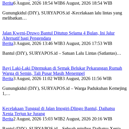
Berita
6 August, 2026 18:54 WIB
6 August, 2026 18:54 WIB
Gunungkidul (DIY), SURYAPOS.id -Kecelakaan lalu lintas yang
melibatkan…
Jalan Kweni-Druwo Bantul Ditutup Selama 4 Bulan, Ini Jalur
Alternatif bagi Pengendara
Berita
3 August, 2026 13:46 WIB
3 August, 2026 17:53 WIB
Bantul (DIY), SURYAPOS.id – Satuan Lalu Lintas (Satlantas)…
Bayi Laki-Laki Ditemukan di Semak Belukar Pekarangan Rumah
Warga di Semin, Tali Pusar Masih Menempel
Berita
3 August, 2026 11:02 WIB
3 August, 2026 11:56 WIB
Gunungkidul (DIY), SURYAPOS.id – Warga Padukuhan Kemejing
1,…
Kecelakaan Tunggal di Jalan Imogiri-Dlingo Bantul, Daihatsu
Xenia Terjun ke Jurang
Berita
2 August, 2026 15:03 WIB
2 August, 2026 20:16 WIB
Bantul (DIY), SURYAPOS.id – Sebuah minibus Daihatsu Xenia…