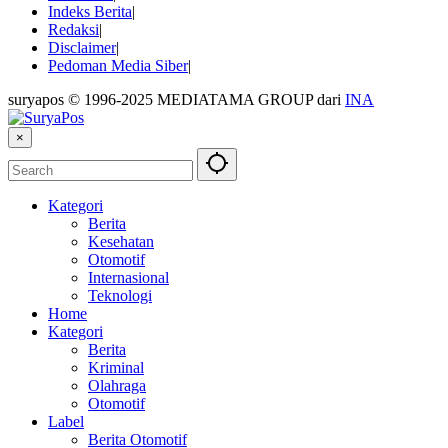
Indeks Berita
Redaksi
Disclaimer
Pedoman Media Siber
suryapos © 1996-2025 MEDIATAMA GROUP dari
INA
×
Kategori
Berita
Kesehatan
Otomotif
Internasional
Teknologi
Home
Kategori
Berita
Kriminal
Olahraga
Otomotif
Label
Berita Otomotif