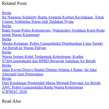
Related Posts
Berita
Ra’Nggagas Solidarity Bantu Anggota Korban Kecelakaan, Totok
Gogon: Solidaritas Harus Jadi Tindakan Nyata
Berita
Bakti Sosial Polres Kulonprogo, Wakapolres Serahkan Kursi Roda
untuk Warga Karangsari
Berita
Musim Kemarau, Polres Gunungkidul Distribusikan Lima Tangki
Air Bersih ke Warga Paliyan
Berita
Warga Sempu Kidul Terdampak Kekeringan, Kodim
0730/Gunungkidul dan BPBD Bergerak Salurkan Air Bersih
Berita
Jalan Kweni-Druwo Bantul Ditutup Selama 4 Bulan, Ini Jalur
Alternatif bagi Pengendara
Berita
Dari Kendaraan Pengendali Massa Menjadi Penyalur Air Bersih,
AWC Polres Gunungkidul Bantu Warga Kekeringan
Read Also