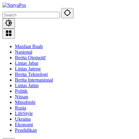
Skip
to
content
Manfaat Buah
Nasional
Berita Otomotif
Lintas Jabar
Lintas Jateng
Berita Teknologi
Berita Internasional
Lintas Jatim
Politik
Nissan
Mitsubishi
Rusia
LifeStyle
Ukraina
Ekonomi
Pendidikan