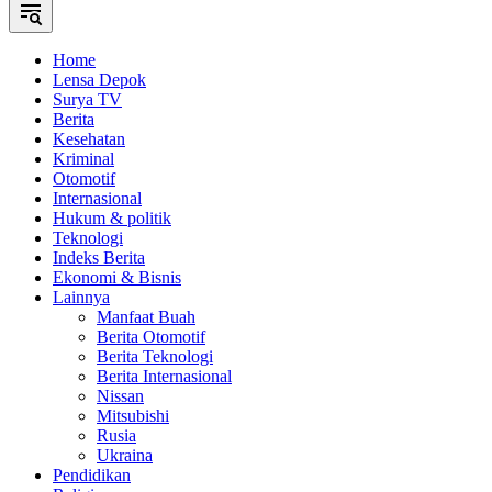
Home
Lensa Depok
Surya TV
Berita
Kesehatan
Kriminal
Otomotif
Internasional
Hukum & politik
Teknologi
Indeks Berita
Ekonomi & Bisnis
Lainnya
Manfaat Buah
Berita Otomotif
Berita Teknologi
Berita Internasional
Nissan
Mitsubishi
Rusia
Ukraina
Pendidikan