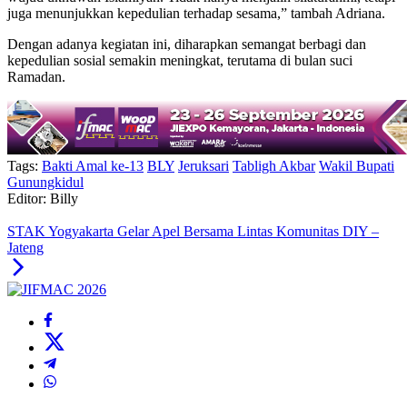
juga menunjukkan kepedulian terhadap sesama,” tambah Adriana.
Dengan adanya kegiatan ini, diharapkan semangat berbagi dan
kepedulian sosial semakin meningkat, terutama di bulan suci
Ramadan.
Tags:
Bakti Amal ke-13
BLY
Jeruksari
Tabligh Akbar
Wakil Bupati
Gunungkidul
Editor: Billy
STAK Yogyakarta Gelar Apel Bersama Lintas Komunitas DIY –
Jateng