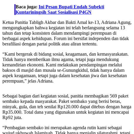
Baca juga:
Ini Pesan Bupati Endah Subekti
Kuntariningsih Saat Sosialisasi P4GN
Ketua Panitia Tabligh Akbar dan Bakti Amal ke-13, Adriana Agung,
mengungkapkan bahwa kegiatan ini telah berlangsung selama 13
tahun dan tetap konsisten dalam mendampingi perempuan di
berbagai aspek kehidupan. Forum ini bersifat independen dan tidak
berafiliasi dengan partai politik atau aliran tertentu.
“Kami bergerak di bidang sosial, keagamaan, dan kemasyarakatan.
Tidak hanya memberikan ilmu agama, tetapi juga mendukung
kemandirian ekonomi. Kami melakukan pendampingan melalui
baksos di masjid dan musala se-Gunungkidul, tidak hanya dalam
aspek keagamaan, tetapi juga dalam kesehatan jiwa dan kesehatan
perempuan,” jelas Adriana.
Sebagai bagian dari kegiatan sosial, panitia membagikan 569 paket
sembako kepada masyarakat. Paket sembako yang berisi beras,
minyak, gula, dan teh senilai Rp120.000 dapat ditebus dengan harga
Rp35.000. Total dana yang digunakan untuk kegiatan ini mencapai
Rp92 juta.
“Pembagian sembako ini merupakan agenda rutin kami sebagai
wujud ukhuwah Islamiyah. Tidak hanya menjalin silaturahmi, tetapi