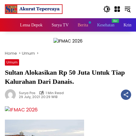
Skip
to
content
Home
Lensa Depok
Surya TV
Berita
Kesehatan
Krimin
Home
Umum
Umum
Sultan Alokasikan Rp 50 Juta Untuk Tiap
Kalurahan Dari Danais.
Surya Pos
1 Min Read
29 July, 2021 20:29 WIB