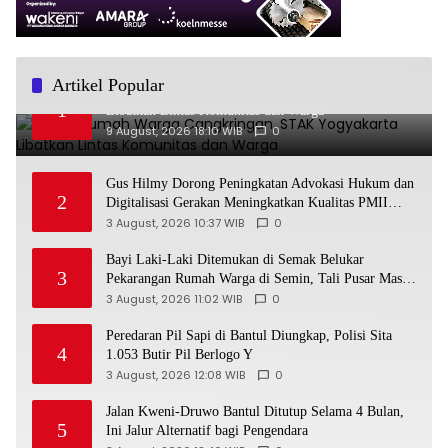
Artikel Popular
Bedah Rumah Warga Cangkringan, STAK Yogyakarta
1
Libatkan Lintas Komunitas dan Warga
9 August, 2026 18:10 WIB
0
Gus Hilmy Dorong Peningkatan Advokasi Hukum dan
2
Digitalisasi Gerakan Meningkatkan Kualitas PMII
DIY
3 August, 2026 10:37 WIB
0
Bayi Laki-Laki Ditemukan di Semak Belukar
3
Pekarangan Rumah Warga di Semin, Tali Pusar Masih
Menempel
3 August, 2026 11:02 WIB
0
Peredaran Pil Sapi di Bantul Diungkap, Polisi Sita
4
1.053 Butir Pil Berlogo Y
3 August, 2026 12:08 WIB
0
Jalan Kweni-Druwo Bantul Ditutup Selama 4 Bulan,
5
Ini Jalur Alternatif bagi Pengendara