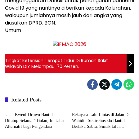
menganggarkan Danais untuk penanganan pandemi
Covid 19 yang nantinya diberikan kepada Kalurahan,
walaupun jumlahnya masih jauh dari angka yang
diusulkan DPRD. BON.
Umum
Tingkat Keterisian Tempat Tidur Di Rumah Sakit
Wilayah DIY Melampaui 70 Persen.
Related Posts
Berita
Berita
Jalan Kweni-Druwo Bantul
Rekayasa Lalu Lintas di Jalan Dr.
Ditutup Selama 4 Bulan, Ini Jalur
Wahidin Sudirohusodo Bantul
Alternatif bagi Pengendara
Berlaku Sabtu, Simak Jalur
Berita
Berita
Alternatifnya