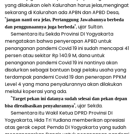
yang dilakukan oleh Kalurahan harus jelas,mengingat
sekarang di Kalurahan ada APBN dan APBD Desa,
"
,
jangan
nanti
ora
jelas
Pertanggung
Jawabannya
berbeda
", ujar Sultan.
dan
penggunaannya
juga
berbeda
Sementara itu Sekda Provinsi DI Yogyakarta
mengatakan bahwa penyerapan APBD untuk
penanganan pandemi Covid 19 ini sudah mencapai 41
persen atau sekitar Rp 140.9 M, dana untuk
penanganan pandemi Covid 19 ini nantinya akan
disalurkan sebagai bantuan bagi pelaku usaha yang
terdampak pandemi Covid 19 dan penerapan PPKM
Level 4 yang mana penyalurannya akan dilakukan
melalui koperasi yang ada.
"
Target
pekan
ini
datanya
sudah
selesai
dan
pekan
depan
", ujar Sekda.
bisa
direalisasikan
penyalurannya
Sementara itu Wakil Ketua DPRD Provinsi DI
Yogyakarta, Hida Tri Yudiana memberikan apresiasi
atas gerak cepat Pemda DI Yogyakarta yang sudah