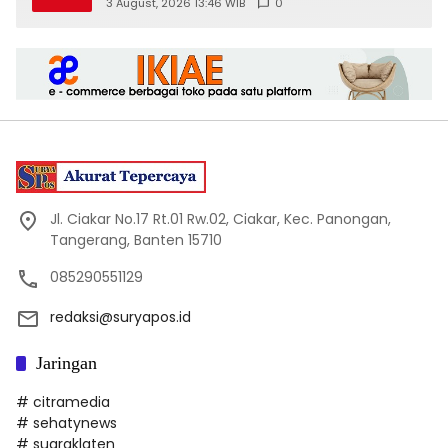
3 August, 2026 13:46 WIB
0
Jl. Ciakar No.17 Rt.01 Rw.02, Ciakar, Kec. Panongan,
Tangerang, Banten 15710
085290551129
redaksi@suryapos.id
Jaringan
# citramedia
# sehatynews
# suaraklaten