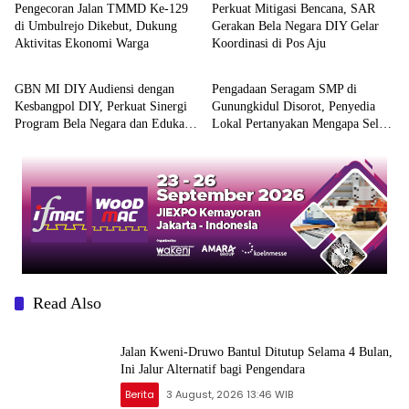
Pengecoran Jalan TMMD Ke-129
Perkuat Mitigasi Bencana, SAR
di Umbulrejo Dikebut, Dukung
Gerakan Bela Negara DIY Gelar
Aktivitas Ekonomi Warga
Koordinasi di Pos Aju
Berita
Berita
GBN MI DIY Audiensi dengan
Pengadaan Seragam SMP di
Kesbangpol DIY, Perkuat Sinergi
Gunungkidul Disorot, Penyedia
Program Bela Negara dan Edukasi
Lokal Pertanyakan Mengapa Selalu
Cinta Tanah Air
Mengarah ke Vendor yang Sama
Read Also
Jalan Kweni-Druwo Bantul Ditutup Selama 4 Bulan,
Ini Jalur Alternatif bagi Pengendara
Berita
3 August, 2026 13:46 WIB