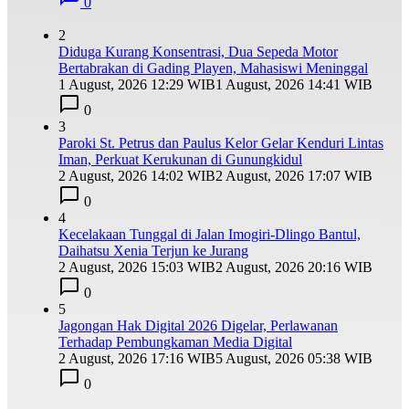
0
2
Diduga Kurang Konsentrasi, Dua Sepeda Motor
Bertabrakan di Gading Playen, Mahasiswi Meninggal
1 August, 2026 12:29 WIB
1 August, 2026 14:41 WIB
0
3
Paroki St. Petrus dan Paulus Kelor Gelar Kenduri Lintas
Iman, Perkuat Kerukunan di Gunungkidul
2 August, 2026 14:02 WIB
2 August, 2026 17:07 WIB
0
4
Kecelakaan Tunggal di Jalan Imogiri-Dlingo Bantul,
Daihatsu Xenia Terjun ke Jurang
2 August, 2026 15:03 WIB
2 August, 2026 20:16 WIB
0
5
Jagongan Hak Digital 2026 Digelar, Perlawanan
Terhadap Pembungkaman Media Digital
2 August, 2026 17:16 WIB
5 August, 2026 05:38 WIB
0