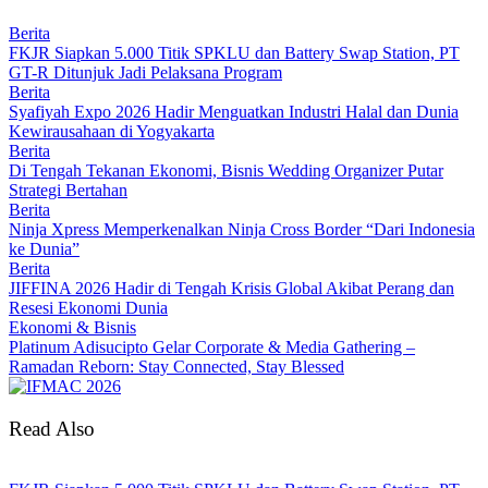
Berita
FKJR Siapkan 5.000 Titik SPKLU dan Battery Swap Station, PT
GT-R Ditunjuk Jadi Pelaksana Program
Berita
Syafiyah Expo 2026 Hadir Menguatkan Industri Halal dan Dunia
Kewirausahaan di Yogyakarta
Berita
Di Tengah Tekanan Ekonomi, Bisnis Wedding Organizer Putar
Strategi Bertahan
Berita
Ninja Xpress Memperkenalkan Ninja Cross Border “Dari Indonesia
ke Dunia”
Berita
JIFFINA 2026 Hadir di Tengah Krisis Global Akibat Perang dan
Resesi Ekonomi Dunia
Ekonomi & Bisnis
Platinum Adisucipto Gelar Corporate & Media Gathering –
Ramadan Reborn: Stay Connected, Stay Blessed
Read Also