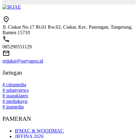
Jl. Ciakar No.17 Rt.01 Rw.02, Ciakar, Kec. Panongan, Tangerang,
Banten 15710
085290551129
redaksi@suryapos.id
Jaringan
# citramedia
# sehatynews
# suaraklaten
# mediakayu
# inamedia
PAMERAN
IFMAC & WOODMAC
JIFFINA 2026