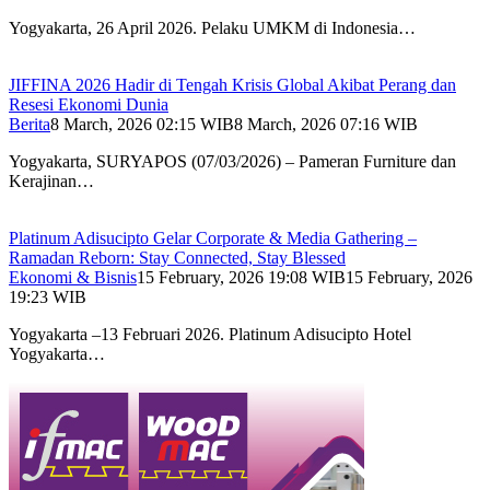
Yogyakarta, 26 April 2026. Pelaku UMKM di Indonesia…
JIFFINA 2026 Hadir di Tengah Krisis Global Akibat Perang dan
Resesi Ekonomi Dunia
Berita
8 March, 2026 02:15 WIB
8 March, 2026 07:16 WIB
Yogyakarta, SURYAPOS (07/03/2026) – Pameran Furniture dan
Kerajinan…
Platinum Adisucipto Gelar Corporate & Media Gathering –
Ramadan Reborn: Stay Connected, Stay Blessed
Ekonomi & Bisnis
15 February, 2026 19:08 WIB
15 February, 2026
19:23 WIB
Yogyakarta –13 Februari 2026. Platinum Adisucipto Hotel
Yogyakarta…