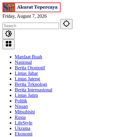
Skip
to
content
Friday, August 7, 2026
Manfaat Buah
Nasional
Berita Otomotif
Lintas Jabar
Lintas Jateng
Berita Teknologi
Berita Internasional
Lintas Jatim
Politik
Nissan
Mitsubishi
Rusia
LifeStyle
Ukraina
Ekonomi