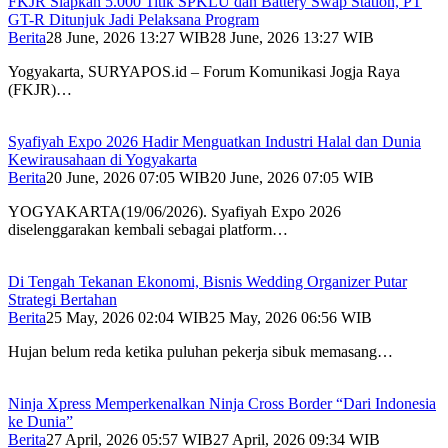
FKJR Siapkan 5.000 Titik SPKLU dan Battery Swap Station, PT
GT-R Ditunjuk Jadi Pelaksana Program
Berita
28 June, 2026 13:27 WIB
28 June, 2026 13:27 WIB
Yogyakarta, SURYAPOS.id – Forum Komunikasi Jogja Raya
(FKJR)…
Syafiyah Expo 2026 Hadir Menguatkan Industri Halal dan Dunia
Kewirausahaan di Yogyakarta
Berita
20 June, 2026 07:05 WIB
20 June, 2026 07:05 WIB
YOGYAKARTA(19/06/2026). Syafiyah Expo 2026
diselenggarakan kembali sebagai platform…
Di Tengah Tekanan Ekonomi, Bisnis Wedding Organizer Putar
Strategi Bertahan
Berita
25 May, 2026 02:04 WIB
25 May, 2026 06:56 WIB
Hujan belum reda ketika puluhan pekerja sibuk memasang…
Ninja Xpress Memperkenalkan Ninja Cross Border “Dari Indonesia
ke Dunia”
Berita
27 April, 2026 05:57 WIB
27 April, 2026 09:34 WIB