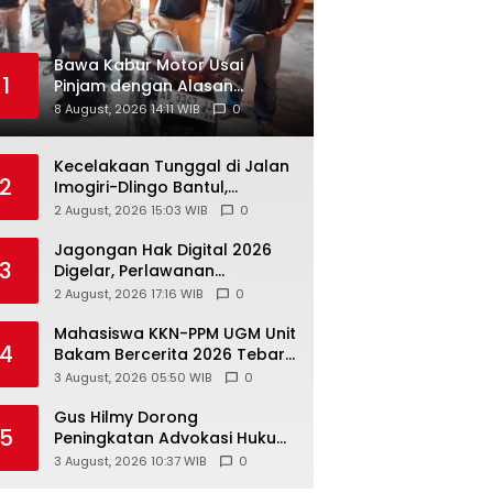
Bawa Kabur Motor Usai
1
Pinjam dengan Alasan
Jemput Adik di SPBU, Pelaku
8 August, 2026 14:11 WIB
0
Ditangkap Saat COD
Kecelakaan Tunggal di Jalan
2
Imogiri-Dlingo Bantul,
Daihatsu Xenia Terjun ke
2 August, 2026 15:03 WIB
0
Jurang
Jagongan Hak Digital 2026
3
Digelar, Perlawanan
Terhadap Pembungkaman
2 August, 2026 17:16 WIB
0
Media Digital
Mahasiswa KKN-PPM UGM Unit
4
Bakam Bercerita 2026 Tebar
1.200 Bibit Mangrove di Sungai
3 August, 2026 05:50 WIB
0
Air Layang
Gus Hilmy Dorong
5
Peningkatan Advokasi Hukum
dan Digitalisasi Gerakan
3 August, 2026 10:37 WIB
0
Meningkatkan Kualitas PMII