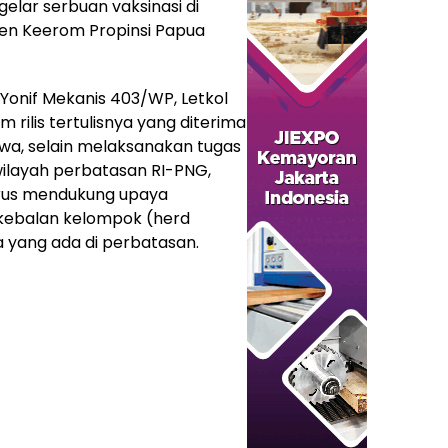
gelar serbuan vaksinasi di
ten Keerom Propinsi Papua
onif Mekanis 403/WP, Letkol
lam rilis tertulisnya yang diterima
a, selain melaksanakan tugas
wilayah perbatasan RI-PNG,
rus mendukung upaya
kebalan kelompok (herd
 yang ada di perbatasan.