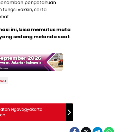
a menambah pengetahuan
ungsi vaksin, serta
ehat.
asi ini, bisa memutus mata
9 yang sedang melanda saat
pua
raton Ngayogyakarta
an.