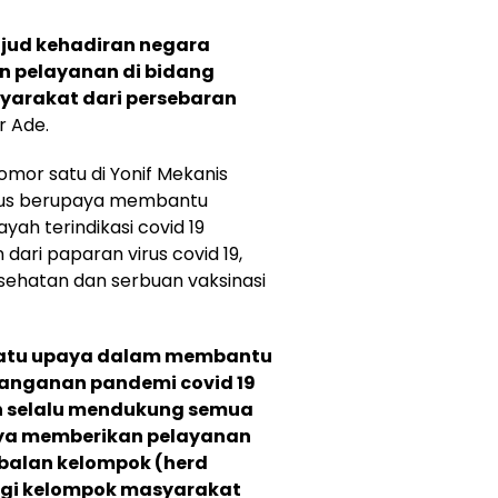
wujud kehadiran negara
n pelayanan di bidang
yarakat dari persebaran
r Ade.
omor satu di Yonif Mekanis
erus berupaya membantu
yah terindikasi covid 19
dari paparan virus covid 19,
esehatan dan serbuan vaksinasi
 satu upaya dalam membantu
anganan pandemi covid 19
n selalu mendukung semua
ya memberikan pelayanan
balan kelompok (herd
ngi kelompok masyarakat