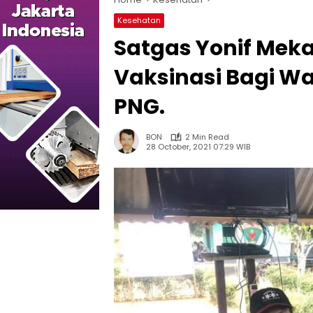
Kesehatan
Satgas Yonif Meka
Vaksinasi Bagi Wa
PNG.
BON
2 Min Read
28 October, 2021 07:29 WIB