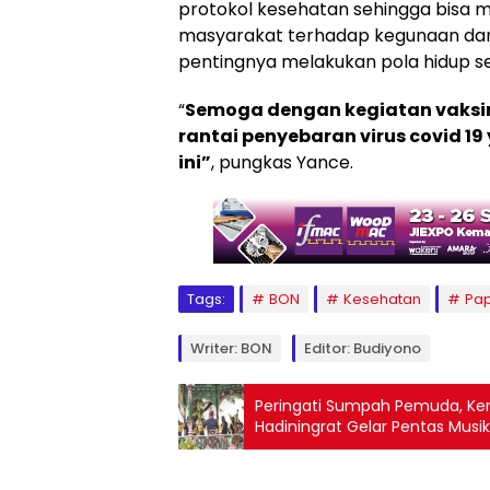
protokol kesehatan sehingga bis
masyarakat terhadap kegunaan dan f
pentingnya melakukan pola hidup s
“
Semoga dengan kegiatan vaksin
rantai penyebaran virus covid 1
ini”
, pungkas Yance.
Tags:
BON
Kesehatan
Pa
Writer: BON
Editor: Budiyono
Peringati Sumpah Pemuda, Ke
Hadiningrat Gelar Pentas Musik