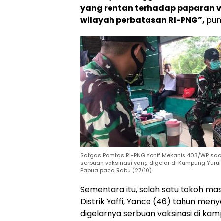
yang rentan terhadap paparan vi
wilayah perbatasan RI-PNG”,
pun
Satgas Pamtas RI-PNG Yonif Mekanis 403/WP saa
serbuan vaksinasi yang digelar di Kampung Yuruf 
Papua pada Rabu (27/10).
Sementara itu, salah satu tokoh ma
Distrik Yaffi, Yance (46) tahun men
digelarnya serbuan vaksinasi di ka