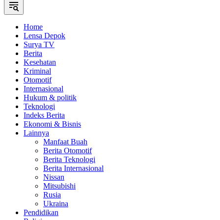
Home
Lensa Depok
Surya TV
Berita
Kesehatan
Kriminal
Otomotif
Internasional
Hukum & politik
Teknologi
Indeks Berita
Ekonomi & Bisnis
Lainnya
Manfaat Buah
Berita Otomotif
Berita Teknologi
Berita Internasional
Nissan
Mitsubishi
Rusia
Ukraina
Pendidikan