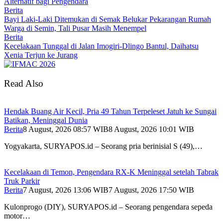
Alternatif bagi Pengendara
Berita
Bayi Laki-Laki Ditemukan di Semak Belukar Pekarangan Rumah
Warga di Semin, Tali Pusar Masih Menempel
Berita
Kecelakaan Tunggal di Jalan Imogiri-Dlingo Bantul, Daihatsu
Xenia Terjun ke Jurang
Read Also
Hendak Buang Air Kecil, Pria 49 Tahun Terpeleset Jatuh ke Sungai
Batikan, Meninggal Dunia
Berita
8 August, 2026 08:57 WIB
8 August, 2026 10:01 WIB
Yogyakarta, SURYAPOS.id – Seorang pria berinisial S (49),…
Kecelakaan di Temon, Pengendara RX-K Meninggal setelah Tabrak
Truk Parkir
Berita
7 August, 2026 13:06 WIB
7 August, 2026 17:50 WIB
Kulonprogo (DIY), SURYAPOS.id – Seorang pengendara sepeda
motor…