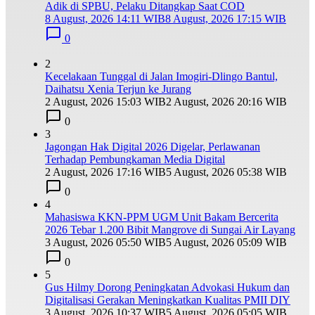
Adik di SPBU, Pelaku Ditangkap Saat COD
8 August, 2026 14:11 WIB
8 August, 2026 17:15 WIB
0
2
Kecelakaan Tunggal di Jalan Imogiri-Dlingo Bantul,
Daihatsu Xenia Terjun ke Jurang
2 August, 2026 15:03 WIB
2 August, 2026 20:16 WIB
0
3
Jagongan Hak Digital 2026 Digelar, Perlawanan
Terhadap Pembungkaman Media Digital
2 August, 2026 17:16 WIB
5 August, 2026 05:38 WIB
0
4
Mahasiswa KKN-PPM UGM Unit Bakam Bercerita
2026 Tebar 1.200 Bibit Mangrove di Sungai Air Layang
3 August, 2026 05:50 WIB
5 August, 2026 05:09 WIB
0
5
Gus Hilmy Dorong Peningkatan Advokasi Hukum dan
Digitalisasi Gerakan Meningkatkan Kualitas PMII DIY
3 August, 2026 10:37 WIB
5 August, 2026 05:05 WIB