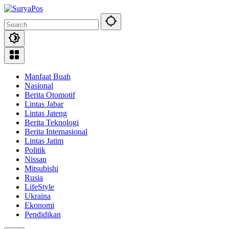
Skip
to
content
Manfaat Buah
Nasional
Berita Otomotif
Lintas Jabar
Lintas Jateng
Berita Teknologi
Berita Internasional
Lintas Jatim
Politik
Nissan
Mitsubishi
Rusia
LifeStyle
Ukraina
Ekonomi
Pendidikan