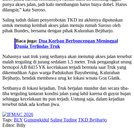
punya akses jalan, jadi kalo membangun harus biaya dobel. Harus
dilangsir,” kata Suroso.
Saling tuduh dalam penyerobotan TKD ini akhirnya diputuskan
untuk menutup kembali akses jalan menuju rumah Suroso oleh
pihak Bundes, bersama dengan pihak Kalurahan Bejiharjo.
Baca juga:
Dua Korban Berboncengan Meninggal
Dunia Terlindas Truk
Nahasnya saat truk yang sedianya akan menutup akses jalan tersebut
malah terguling di jurang sedalam 1,5 meter. Truk pengangkut urung
bernopol AB 8415 YK kecelakaan terjadi bermula saat Truk yang
dikemudikan Agus warga Padukuhan Bayubening, Kalurahan
Bejiharjo, hendak membawa urug ke lokasi wisata Goa Glatik.
Setibanya di lokasi kejadian, Truk berjalan mundur dan secara tiba-
tiba terguling lantaran kondisi jalan yang labil karena di guyur hujan
sehingga kecelakaan itu pun terjadi. Untung saja, dalam kejadian
tersebut tidak ada korban jiwa.
Tags:
BLY
Gunungkidul
Saling Tuding
TKD Bejiharjo
Editor: Billy