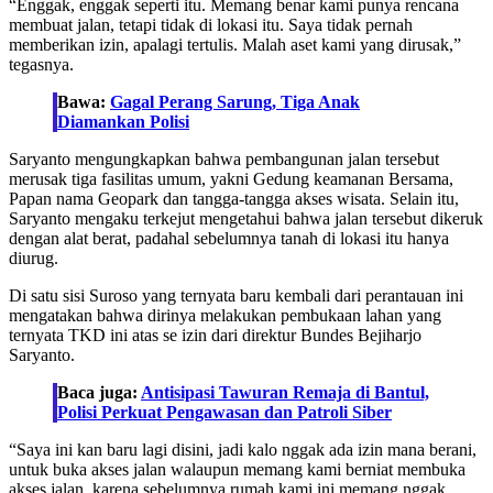
“Enggak, enggak seperti itu. Memang benar kami punya rencana
membuat jalan, tetapi tidak di lokasi itu. Saya tidak pernah
memberikan izin, apalagi tertulis. Malah aset kami yang dirusak,”
tegasnya.
Bawa:
Gagal Perang Sarung, Tiga Anak
Diamankan Polisi
Saryanto mengungkapkan bahwa pembangunan jalan tersebut
merusak tiga fasilitas umum, yakni Gedung keamanan Bersama,
Papan nama Geopark dan tangga-tangga akses wisata. Selain itu,
Saryanto mengaku terkejut mengetahui bahwa jalan tersebut dikeruk
dengan alat berat, padahal sebelumnya tanah di lokasi itu hanya
diurug.
Di satu sisi Suroso yang ternyata baru kembali dari perantauan ini
mengatakan bahwa dirinya melakukan pembukaan lahan yang
ternyata TKD ini atas se izin dari direktur Bundes Bejiharjo
Saryanto.
Baca juga:
Antisipasi Tawuran Remaja di Bantul,
Polisi Perkuat Pengawasan dan Patroli Siber
“Saya ini kan baru lagi disini, jadi kalo nggak ada izin mana berani,
untuk buka akses jalan walaupun memang kami berniat membuka
akses jalan, karena sebelumnya rumah kami ini memang nggak