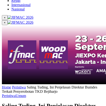
Religi
Internasional
Nasional
×
×
Home
Peristiwa
Saling Tuding, Ini Penjelasan Direktur Bumdes
Terkait Penyerobotan TKD Bejiharjo
Peristiwa
Umum
Saling Tuding, Ini Penjelasan Direktur