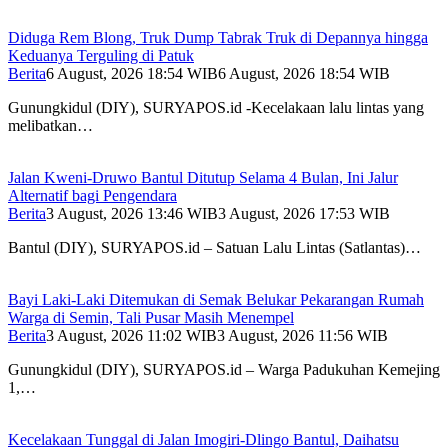
Diduga Rem Blong, Truk Dump Tabrak Truk di Depannya hingga
Keduanya Terguling di Patuk
Berita
6 August, 2026 18:54 WIB
6 August, 2026 18:54 WIB
Gunungkidul (DIY), SURYAPOS.id -Kecelakaan lalu lintas yang
melibatkan…
Jalan Kweni-Druwo Bantul Ditutup Selama 4 Bulan, Ini Jalur
Alternatif bagi Pengendara
Berita
3 August, 2026 13:46 WIB
3 August, 2026 17:53 WIB
Bantul (DIY), SURYAPOS.id – Satuan Lalu Lintas (Satlantas)…
Bayi Laki-Laki Ditemukan di Semak Belukar Pekarangan Rumah
Warga di Semin, Tali Pusar Masih Menempel
Berita
3 August, 2026 11:02 WIB
3 August, 2026 11:56 WIB
Gunungkidul (DIY), SURYAPOS.id – Warga Padukuhan Kemejing
1,…
Kecelakaan Tunggal di Jalan Imogiri-Dlingo Bantul, Daihatsu