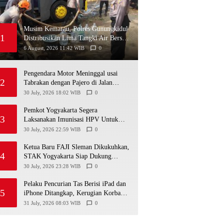
Musim Kemarau, Polres Gunungkidul
1
Distribusikan Lima Tangki Air Bersih
ke Warga Paliyan
6 August, 2026 11:42 WIB
0
Pengendara Motor Meninggal usai
2
Tabrakan dengan Pajero di Jalan
Wonosari-Yogyakarta, Diduga Masuk
30 July, 2026 18:02 WIB
0
Jalur Lawan
Pemkot Yogyakarta Segera
3
Laksanakan Imunisasi HPV Untuk
Siswa Usia Sekolah
30 July, 2026 22:59 WIB
0
Ketua Baru FAJI Sleman Dikukuhkan,
4
STAK Yogyakarta Siap Dukung
Pengembangan Arung Jeram DIY
30 July, 2026 23:28 WIB
0
Pelaku Pencurian Tas Berisi iPad dan
5
iPhone Ditangkap, Kerugian Korban
Capai Rp25 Juta
31 July, 2026 08:03 WIB
0