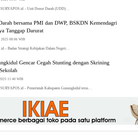
, SURYAPOS.id – Unit Donor Darah (UDD)…
 Darah bersama PMI dan DWP, BSKDN Kemendagri
a Tanggap Darurat
, 2025 08:06 WIB
id – Badan Strategi Kebijakan Dalam Negeri…
gkidul Gencar Cegah Stunting dengan Skrining
 Sekolah
 2025 11:40 WIB
 SURYAPOS.id – Pemerintah Kabupaten Gunungkidul terus…