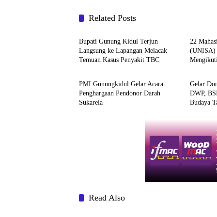
Related Posts
Berita
Berita
Bupati Gunung Kidul Terjun
22 Mahasi
Langsung ke Lapangan Melacak
(UNISA) 
Temuan Kasus Penyakit TBC
Mengikut
Kesehatan
Kesehat
Ghrasia Y
PMI Gunungkidul Gelar Acara
Gelar Do
Penghargaan Pendonor Darah
DWP, BS
Sukarela
Budaya T
Read Also