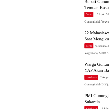
Bupati Gunun
Temuan Kasu
Berita
13 April, 
Gunungkidul, Yogyak
22 Mahasiswa
Saat Mengiku
Berita
6 January,
Yogyakarta, SURYAP
Warga Gunung
YAP Akan Ba
Kesehatan
7 Augu
Gunungkidul (DIY)
PMI Gunungki
Sukarela
Kesehatan
12 July