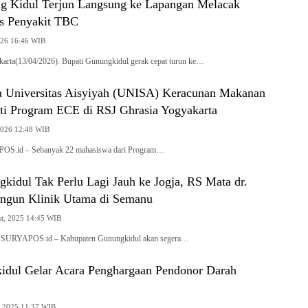
g Kidul Terjun Langsung ke Lapangan Melacak
s Penyakit TBC
2026 16:46 WIB
arta(13/04/2026). Bupati Gunungkidul gerak cepat turun ke…
 Universitas Aisyiyah (UNISA) Keracunan Makanan
ti Program ECE di RSJ Ghrasia Yogyakarta
 2026 12:48 WIB
OS.id – Sebanyak 22 mahasiswa dari Program…
kidul Tak Perlu Lagi Jauh ke Jogja, RS Mata dr.
ngun Klinik Utama di Semanu
st, 2025 14:45 WIB
, SURYAPOS.id – Kabupaten Gunungkidul akan segera…
dul Gelar Acara Penghargaan Pendonor Darah
, 2025 11:37 WIB