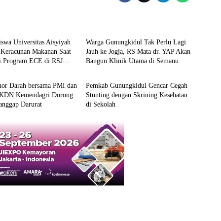
Kesehatan
swa Universitas Aisyiyah
Warga Gunungkidul Tak Perlu Lagi
Keracunan Makanan Saat
Jauh ke Jogja, RS Mata dr. YAP Akan
i Program ECE di RSJ
Bangun Klinik Utama di Semanu
an
Kesehatan
ogyakarta
nor Darah bersama PMI dan
Pemkab Gunungkidul Gencar Cegah
KDN Kemendagri Dorong
Stunting dengan Skrining Kesehatan
anggap Darurat
di Sekolah