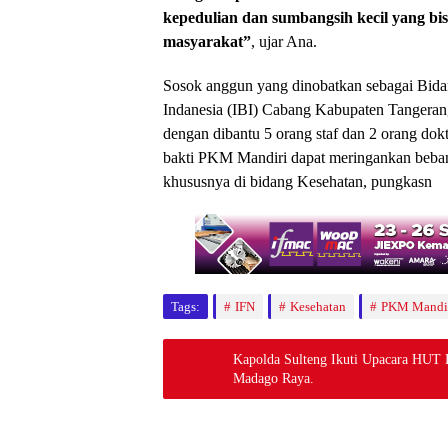
kepedulian dan sumbangsih kecil yang bi
masyarakat”
, ujar Ana.
Sosok anggun yang dinobatkan sebagai Bidan
Indanesia (IBI) Cabang Kabupaten Tangeran
dengan dibantu 5 orang staf dan 2 orang dokt
bakti PKM Mandiri dapat meringankan beban
khususnya di bidang Kesehatan, pungkasn
Tags:
IFN
Kesehatan
PKM Mandi
Kapolda Sulteng Ikuti Upacara HUT 
Madago Raya.