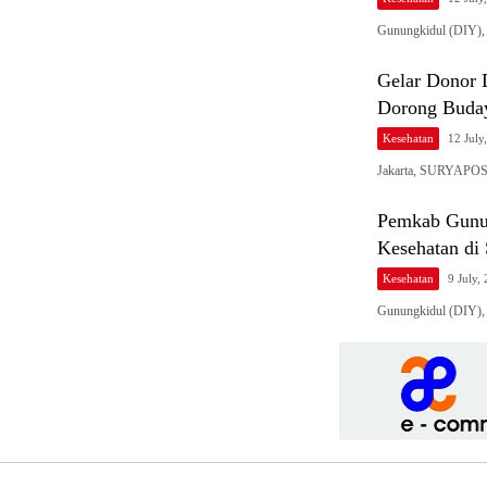
Gunungkidul (DIY)
Gelar Donor
Dorong Buday
Kesehatan
12 July
Jakarta, SURYAPOS.
Pemkab Gunun
Kesehatan di
Kesehatan
9 July,
Gunungkidul (DIY),