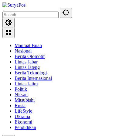
Skip
to
content
Manfaat Buah
Nasional
Berita Otomotif
Lintas Jabar
Lintas Jateng
Berita Teknologi
Berita Internasional
Lintas Jatim
Politik
Nissan
Mitsubishi
Rusia
LifeStyle
Ukraina
Ekonomi
Pendidikan