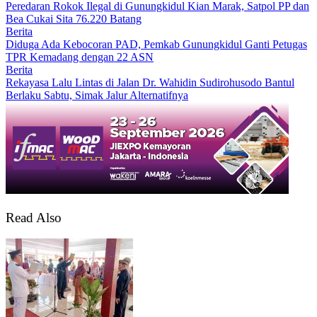
Peredaran Rokok Ilegal di Gunungkidul Kian Marak, Satpol PP dan
Bea Cukai Sita 76.220 Batang
Berita
Diduga Ada Kebocoran PAD, Pemkab Gunungkidul Ganti Petugas
TPR Kemadang dengan 22 ASN
Berita
Rekayasa Lalu Lintas di Jalan Dr. Wahidin Sudirohusodo Bantul
Berlaku Sabtu, Simak Jalur Alternatifnya
Read Also