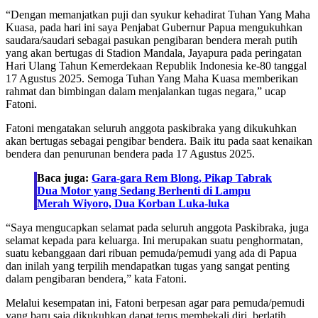
“Dengan memanjatkan puji dan syukur kehadirat Tuhan Yang Maha
Kuasa, pada hari ini saya Penjabat Gubernur Papua mengukuhkan
saudara/saudari sebagai pasukan pengibaran bendera merah putih
yang akan bertugas di Stadion Mandala, Jayapura pada peringatan
Hari Ulang Tahun Kemerdekaan Republik Indonesia ke-80 tanggal
17 Agustus 2025. Semoga Tuhan Yang Maha Kuasa memberikan
rahmat dan bimbingan dalam menjalankan tugas negara,” ucap
Fatoni.
Fatoni mengatakan seluruh anggota paskibraka yang dikukuhkan
akan bertugas sebagai pengibar bendera. Baik itu pada saat kenaikan
bendera dan penurunan bendera pada 17 Agustus 2025.
Baca juga:
Gara-gara Rem Blong, Pikap Tabrak
Dua Motor yang Sedang Berhenti di Lampu
Merah Wiyoro, Dua Korban Luka-luka
“Saya mengucapkan selamat pada seluruh anggota Paskibraka, juga
selamat kepada para keluarga. Ini merupakan suatu penghormatan,
suatu kebanggaan dari ribuan pemuda/pemudi yang ada di Papua
dan inilah yang terpilih mendapatkan tugas yang sangat penting
dalam pengibaran bendera,” kata Fatoni.
Melalui kesempatan ini, Fatoni berpesan agar para pemuda/pemudi
yang baru saja dikukuhkan dapat terus membekali diri, berlatih,