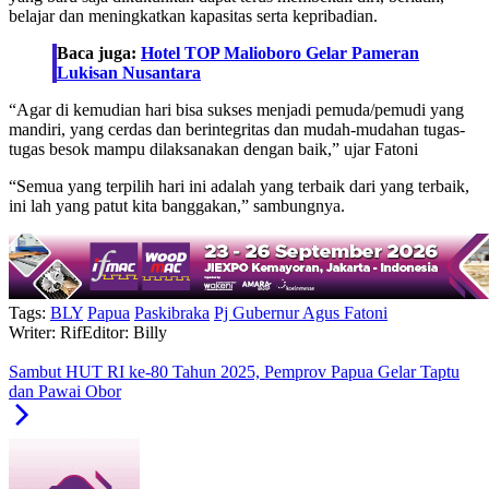
belajar dan meningkatkan kapasitas serta kepribadian.
Baca juga:
Hotel TOP Malioboro Gelar Pameran
Lukisan Nusantara
“Agar di kemudian hari bisa sukses menjadi pemuda/pemudi yang
mandiri, yang cerdas dan berintegritas dan mudah-mudahan tugas-
tugas besok mampu dilaksanakan dengan baik,” ujar Fatoni
“Semua yang terpilih hari ini adalah yang terbaik dari yang terbaik,
ini lah yang patut kita banggakan,” sambungnya.
Tags:
BLY
Papua
Paskibraka
Pj Gubernur Agus Fatoni
Writer: Rif
Editor: Billy
Sambut HUT RI ke-80 Tahun 2025, Pemprov Papua Gelar Taptu
dan Pawai Obor