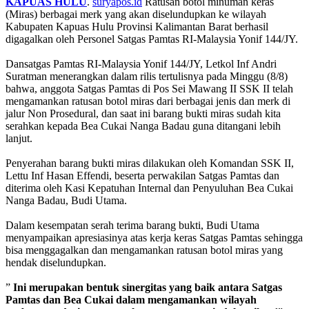
KAPUAS HULU
.
suryapos.id
Ratusan botol minuman keras
(Miras) berbagai merk yang akan diselundupkan ke wilayah
Kabupaten Kapuas Hulu Provinsi Kalimantan Barat berhasil
digagalkan oleh Personel Satgas Pamtas RI-Malaysia Yonif 144/JY.
Dansatgas Pamtas RI-Malaysia Yonif 144/JY, Letkol Inf Andri
Suratman menerangkan dalam rilis tertulisnya pada Minggu (8/8)
bahwa, anggota Satgas Pamtas di Pos Sei Mawang II SSK II telah
mengamankan ratusan botol miras dari berbagai jenis dan merk di
jalur Non Prosedural, dan saat ini barang bukti miras sudah kita
serahkan kepada Bea Cukai Nanga Badau guna ditangani lebih
lanjut.
Penyerahan barang bukti miras dilakukan oleh Komandan SSK II,
Lettu Inf Hasan Effendi, beserta perwakilan Satgas Pamtas dan
diterima oleh Kasi Kepatuhan Internal dan Penyuluhan Bea Cukai
Nanga Badau, Budi Utama.
Dalam kesempatan serah terima barang bukti, Budi Utama
menyampaikan apresiasinya atas kerja keras Satgas Pamtas sehingga
bisa menggagalkan dan mengamankan ratusan botol miras yang
hendak diselundupkan.
”
Ini
merupakan bentuk sinergitas yang baik antara Satgas
Pamtas dan Bea Cukai dalam mengamankan wilayah