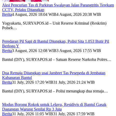
Aksi Pencurian Tas di Parkiran Swalayan Jalan Parangtritis Terekam
CCTV, Pelaku Ditangkap
Berita
4 August, 2026 18:04 WIB
4 August, 2026 20:38 WIB
Yogyakarta, SURYAPOS.id – Unit Reserse Kriminal (Reskrim)
Polsek…
Peredaran Pil Sapi di Bantul Diungkap, Polisi Sita 1.053 Butir Pil
Berlogo Y
Berita
3 August, 2026 12:08 WIB
3 August, 2026 17:55 WIB
Bantul (DIY), SURYAPOS.id – Satuan Reserse Narkoba Polres…
Dua Remaja Ditangkap usai Jambret Tas Pesepeda di Jembatan
Kabanaran Bantul
Berita
31 July, 2026 17:20 WIB
31 July, 2026 21:24 WIB
Bantul (DIY), SURYAPOS.id – Polisi menangkap dua remaja…
Modus Borong Rokok untuk Lelayu, Residivis di Bantul Gasak
Dagangan Warung Senilai Rp 3 Juta
Berita
31 July, 2026 11:05 WIB
31 July, 2026 17:59 WIB