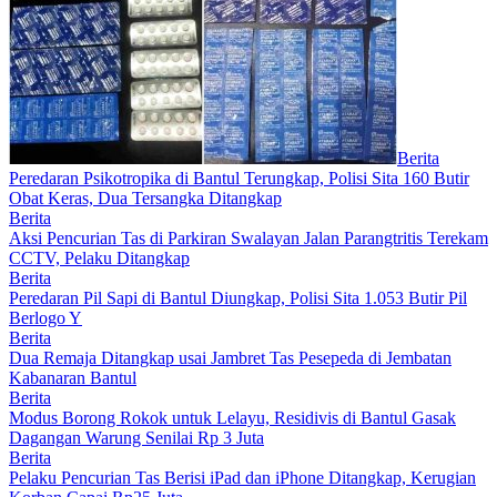
Berita
Peredaran Psikotropika di Bantul Terungkap, Polisi Sita 160 Butir
Obat Keras, Dua Tersangka Ditangkap
Berita
Aksi Pencurian Tas di Parkiran Swalayan Jalan Parangtritis Terekam
CCTV, Pelaku Ditangkap
Berita
Peredaran Pil Sapi di Bantul Diungkap, Polisi Sita 1.053 Butir Pil
Berlogo Y
Berita
Dua Remaja Ditangkap usai Jambret Tas Pesepeda di Jembatan
Kabanaran Bantul
Berita
Modus Borong Rokok untuk Lelayu, Residivis di Bantul Gasak
Dagangan Warung Senilai Rp 3 Juta
Berita
Pelaku Pencurian Tas Berisi iPad dan iPhone Ditangkap, Kerugian