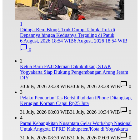
1
Diduga Rem Blong, Truk Dump Tabrak Truk di
Depannya hingga Keduanya Terguling di Patuk
6 August, 2026 18:54 WIB
6 August, 2026 18:54 WIB
0
2
Ketua Baru FAJI Sleman Dikukuhkan, STAK
Yogyakarta Siap Dukung Pengembangan Arung Jeram
DIY
30 July, 2026 23:28 WIB
30 July, 2026 23:28 WIB
0
3
Pelaku Pencurian Tas Berisi iPad dan iPhone Ditangkap,
Kerugian Korban Capai Rp25 Juta
31 July, 2026 08:03 WIB
31 July, 2026 10:34 WIB
0
4
Partai Kebangkitan Nusantara Gelar Workshop Nasional
Untuk Anggota DPRD Kabupaten/Kota di Yogyakarta
31 July, 2026 08:39 WIB
31 July, 2026 09:09 WIB
0