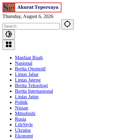
Skip
to
content
Thursday, August 6, 2026
Manfaat Buah
Nasional
Berita Otomotif
Lintas Jabar
Lintas Jateng
Berita Teknologi
Berita Internasional
Lintas Jatim
Politik
Nissan
Mitsubishi
Rusia
LifeStyle
Ukraina
Ekonomi