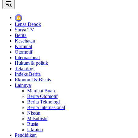
Home
Lensa Depok
Surya TV
Berita
Kesehatan
Kriminal
Otomotif
Internasional
Hukum & politik
Teknologi
Indeks Berita
Ekonomi & Bisnis
Lainnya
Manfaat Buah
Berita Otomotif
Berita Teknologi
Berita Internasional
Nissan
Mitsubishi
Rusia
Ukraina
Pendidikan