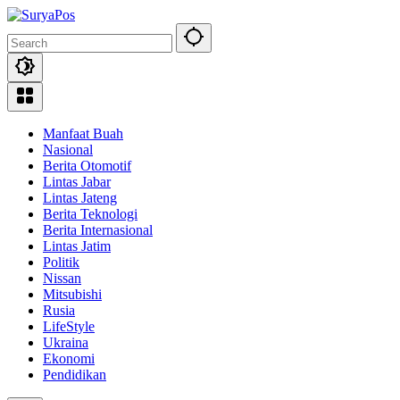
Skip
to
content
Manfaat Buah
Nasional
Berita Otomotif
Lintas Jabar
Lintas Jateng
Berita Teknologi
Berita Internasional
Lintas Jatim
Politik
Nissan
Mitsubishi
Rusia
LifeStyle
Ukraina
Ekonomi
Pendidikan